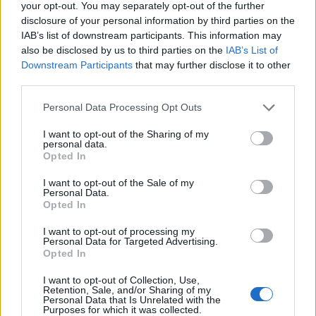
31/07/2026
your opt-out. You may separately opt-out of the further
disclosure of your personal information by third parties on the
Vídeo – Os renovados Skoda Scala e Kamiq
IAB’s list of downstream participants. This information may
12/02/2024
also be disclosed by us to third parties on the
IAB’s List of
Downstream Participants
that may further disclose it to other
third parties.
Personal Data Processing Opt Outs
I want to opt-out of the Sharing of my
personal data.
Opted In
Sobre
I want to opt-out of the Sale of my
Noticias do setor automóvel, novidades e ensaios.
Personal Data.
Opted In
I want to opt-out of processing my
Personal Data for Targeted Advertising.
Opted In
Informação importante
I want to opt-out of Collection, Use,
Retention, Sale, and/or Sharing of my
Personal Data that Is Unrelated with the
Assinaturas
Purposes for which it was collected.