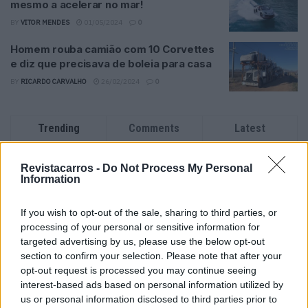
mesmo a acelerar no mar!
BY
VITOR MENDES
01/05/2024
0
Homem rouba camião com 10 Corvettes
e diz que precisava de boleia para casa
BY
RICARDO CARVALHO
26/02/2024
0
Trending
Comments
Latest
Este é um Porsche 911 Carrera RS 2.7 Safari
Revistacarros -
Do Not Process My Personal
que todos podem comprar
Information
13/03/2024
If you wish to opt-out of the sale, sharing to third parties, or
Vídeo – Tesla Cybertruck – Nunca vimos
processing of your personal or sensitive information for
nada assim!
targeted advertising by us, please use the below opt-out
13/05/2024
section to confirm your selection. Please note that after your
opt-out request is processed you may continue seeing
O Toyota mais português continua à venda
interest-based ads based on personal information utilized by
40 anos depois
us or personal information disclosed to third parties prior to