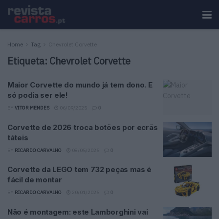
Home
Tag
Chevrolet Corvette
Etiqueta:
Chevrolet Corvette
Maior Corvette do mundo já tem dono. E
só podia ser ele!
BY
VITOR MENDES
06/09/2025
0
Corvette de 2026 troca botões por ecrãs
táteis
BY
RICARDO CARVALHO
08/05/2025
0
Corvette da LEGO tem 732 peças mas é
fácil de montar
BY
RICARDO CARVALHO
20/01/2025
0
Não é montagem: este Lamborghini vai