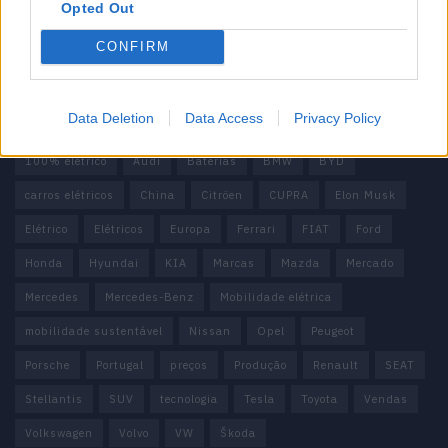
Contactos
Opted Out
Estatuto Editorial
Política de Privacidade
CONFIRM
Termos e condições
Tags
Data Deletion
Data Access
Privacy Policy
100% elétrico
Audi
Baterias
BMW
BYD
carros elétricos
China
Citröen
CUPRA
Elon Musk
Elétrico
Elétricos
Europa
Ferrari
FIAT
Ford
Honda
Hyundai
KIA
Marcas
Mazda
Mercado
Mercedes
Mercedes-Benz
Mobilidade elétrica
mobilidade sustentável
Nissan
Opel
Peugeot
Porsche
Portugal
preços
Produção
Renault
SEAT
Stellantis
SUV
tecnologia
Tesla
Toyota
Vendas
Volkswagen
Volvo
VW
Škoda