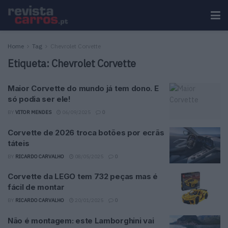
Home
Tag
Chevrolet Corvette
Etiqueta:
Chevrolet Corvette
Maior Corvette do mundo já tem dono. E
só podia ser ele!
BY
VITOR MENDES
06/09/2025
0
Corvette de 2026 troca botões por ecrãs
táteis
BY
RICARDO CARVALHO
08/05/2025
0
Corvette da LEGO tem 732 peças mas é
fácil de montar
BY
RICARDO CARVALHO
20/01/2025
0
Não é montagem: este Lamborghini vai