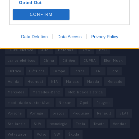
Contactos
Opted Out
Estatuto Editorial
Política de Privacidade
CONFIRM
Termos e condições
Tags
Data Deletion
Data Access
Privacy Policy
100% elétrico
Audi
Baterias
BMW
BYD
carros elétricos
China
Citröen
CUPRA
Elon Musk
Elétrico
Elétricos
Europa
Ferrari
FIAT
Ford
Honda
Hyundai
KIA
Marcas
Mazda
Mercado
Mercedes
Mercedes-Benz
Mobilidade elétrica
mobilidade sustentável
Nissan
Opel
Peugeot
Porsche
Portugal
preços
Produção
Renault
SEAT
Stellantis
SUV
tecnologia
Tesla
Toyota
Vendas
Volkswagen
Volvo
VW
Škoda