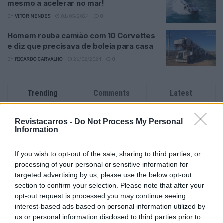
mesmo a acelerar no mar!
BY
VITOR MENDES
01/05/2024
0
Homem rouba camião com 10 Corvettes
e diz que precisava de boleia para casa
BY
RICARDO CARVALHO
26/02/2024
0
Trending
Comments
Latest
Este é um Porsche 911 Carrera RS 2.7 Safari
Revistacarros -
Do Not Process My Personal
que todos podem comprar
Information
13/03/2024
If you wish to opt-out of the sale, sharing to third parties, or
Vídeo – Tesla Cybertruck – Nunca vimos
processing of your personal or sensitive information for
nada assim!
targeted advertising by us, please use the below opt-out
13/05/2024
section to confirm your selection. Please note that after your
opt-out request is processed you may continue seeing
O Toyota mais português continua à venda
interest-based ads based on personal information utilized by
40 anos depois
us or personal information disclosed to third parties prior to