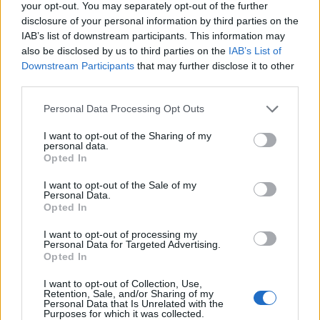
31/07/2026
your opt-out. You may separately opt-out of the further
disclosure of your personal information by third parties on the
Vídeo – Os renovados Skoda Scala e Kamiq
IAB’s list of downstream participants. This information may
12/02/2024
also be disclosed by us to third parties on the
IAB’s List of
Downstream Participants
that may further disclose it to other
third parties.
Personal Data Processing Opt Outs
I want to opt-out of the Sharing of my
personal data.
Opted In
Sobre
I want to opt-out of the Sale of my
Noticias do setor automóvel, novidades e ensaios.
Personal Data.
Opted In
I want to opt-out of processing my
Personal Data for Targeted Advertising.
Opted In
Informação importante
I want to opt-out of Collection, Use,
Retention, Sale, and/or Sharing of my
Personal Data that Is Unrelated with the
Assinaturas
Purposes for which it was collected.