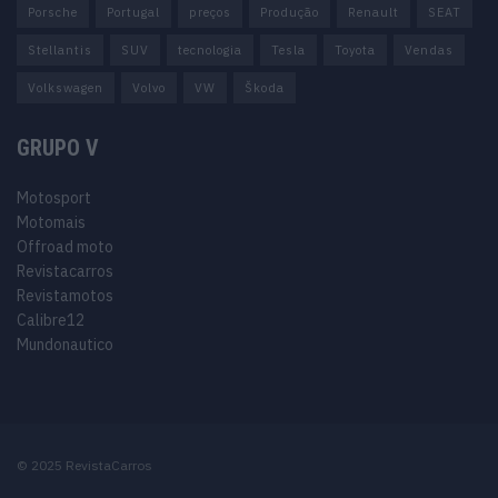
Porsche
Portugal
preços
Produção
Renault
SEAT
Stellantis
SUV
tecnologia
Tesla
Toyota
Vendas
Volkswagen
Volvo
VW
Škoda
GRUPO V
Motosport
Motomais
Offroad moto
Revistacarros
Revistamotos
Calibre12
Mundonautico
© 2025 RevistaCarros