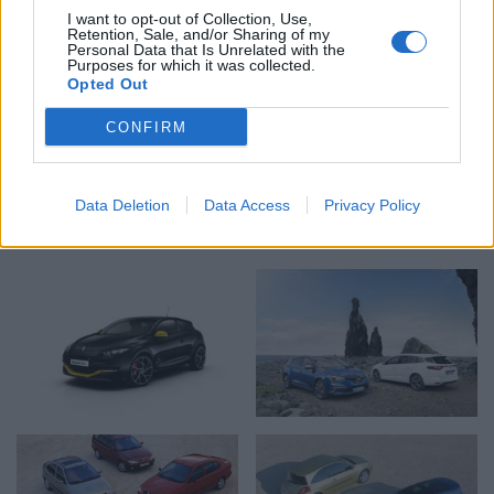
mas as alterações no chassis, travões, peso e no apoio
I want to opt-out of Collection, Use,
aerodinâmico explicam os recordes obtidos nos mais
Retention, Sale, and/or Sharing of my
Personal Data that Is Unrelated with the
variados e exigentes circuitos do mundo.
Purposes for which it was collected.
Opted Out
Uma história de superação que desde sempre esteve
CONFIRM
inscrita no ADN do Megane e que tem dado provas
irrefutáveis nos últimos 25 anos da história de um
Data Deletion
Data Access
Privacy Policy
modelo que, não raras vezes, tem sido o preferido dos
portugueses e não apenas do segmento.