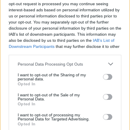
de eficácia. Apresentado em 2009, este Megane Renault
opt-out request is processed you may continue seeing
interest-based ads based on personal information utilized by
Sport oferecia 250 cavalos de potência, o que lhe
us or personal information disclosed to third parties prior to
permitia chegar às prestações dos muito mais leves
your opt-out. You may separately opt-out of the further
antecessores Trophy, R26 e R26 R.
disclosure of your personal information by third parties on the
IAB’s list of downstream participants. This information may
also be disclosed by us to third parties on the
IAB’s List of
Para os amantes de versões extremadas e ainda mais
Downstream Participants
that may further disclose it to other
focadas no comportamento, a Renault lançou o R.S.
third parties.
Trophy com 265 cavalos e uma série limitada apelidada
R.S. Trophy R com 275 cavalos. Uma designação que se
Personal Data Processing Opt Outs
manteve na atual geração (a terceira do Megane R.S.),
I want to opt-out of the Sharing of my
agora já com 300 cavalos e prestações verdadeiramente
personal data.
Opted In
avassaladoras.
I want to opt-out of the Sale of my
Personal Data.
O pináculo da evolução da gama Renault Megane R.S. é,
Opted In
novamente, a versão Trophy R, um verdadeiro automóvel
I want to opt-out of processing my
de competição com matrícula e “licença” para circular na
Personal Data for Targeted Advertising.
via pública. Mantém os 300 cavalos da variante Trophy,
Opted In