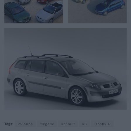
Tags:
25 anos
Mégane
Renault
RS
Trophy-R