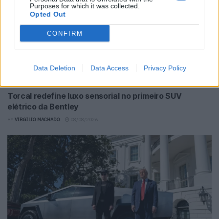
Purposes for which it was collected.
Opted Out
CONFIRM
Data Deletion
Data Access
Privacy Policy
Torcal redefine luxo sensorial no primeiro SUV
elétrico da Bentley
BY
VIRGILIO MACHADO
08/08/2026