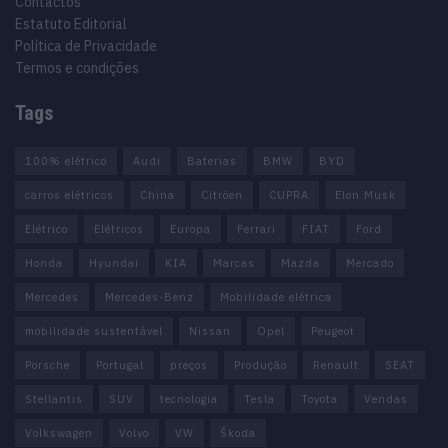
Contactos
Estatuto Editorial
Política de Privacidade
Termos e condições
Tags
100% elétrico
Audi
Baterias
BMW
BYD
carros elétricos
China
Citröen
CUPRA
Elon Musk
Elétrico
Elétricos
Europa
Ferrari
FIAT
Ford
Honda
Hyundai
KIA
Marcas
Mazda
Mercado
Mercedes
Mercedes-Benz
Mobilidade elétrica
mobilidade sustentável
Nissan
Opel
Peugeot
Porsche
Portugal
preços
Produção
Renault
SEAT
Stellantis
SUV
tecnologia
Tesla
Toyota
Vendas
Volkswagen
Volvo
VW
Škoda