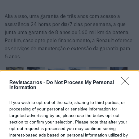
Alia a isso, uma garantia de três anos com acesso a
assistência 24 horas por dia/7 dias por semana, a que
junta uma garantia de 8 anos ou 160 mil km da bateria.
Por fim, caso opte pelo financiamento, a Renault oferece
os serviços de manutenção e extensão da garantia para
5 anos.
Revistacarros -
Do Not Process My Personal
Information
Tags:
Renault Mégane E-Tech
If you wish to opt-out of the sale, sharing to third parties, or
processing of your personal or sensitive information for
targeted advertising by us, please use the below opt-out
section to confirm your selection. Please note that after your
opt-out request is processed you may continue seeing
interest-based ads based on personal information utilized by