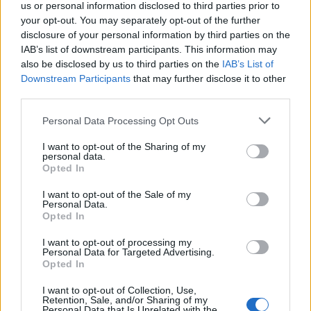
us or personal information disclosed to third parties prior to
your opt-out. You may separately opt-out of the further
Ricardo Carvalho
disclosure of your personal information by third parties on the
IAB’s list of downstream participants. This information may
also be disclosed by us to third parties on the
IAB’s List of
Downstream Participants
that may further disclose it to other
third parties.
Related Posts
Personal Data Processing Opt Outs
I want to opt-out of the Sharing of my
personal data.
Opted In
I want to opt-out of the Sale of my
Personal Data.
NX7 é o novo SUV da Nissan para China e
Opted In
pode chegar à Europa
I want to opt-out of processing my
Personal Data for Targeted Advertising.
BY
VIRGILIO MACHADO
08/08/2026
Opted In
I want to opt-out of Collection, Use,
Retention, Sale, and/or Sharing of my
Personal Data that Is Unrelated with the