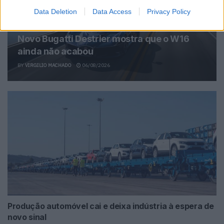
Data Deletion
Data Access
Privacy Policy
Novo Bugatti Destrier mostra que o W16
ainda não acabou
BY
VIRGILIO MACHADO
06/08/2026
Produção automóvel cai e deixa indústria à espera de
novo sinal