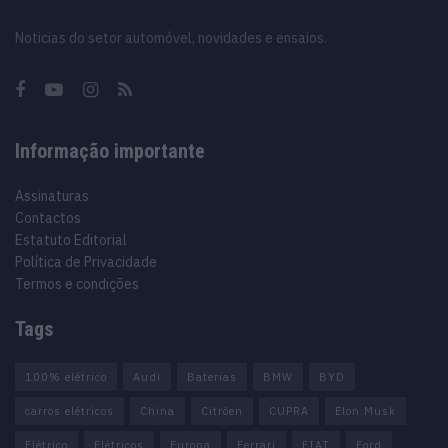
Noticias do setor automóvel, novidades e ensaios.
Informação importante
Assinaturas
Contactos
Estatuto Editorial
Política de Privacidade
Termos e condições
Tags
100% elétrico
Audi
Baterias
BMW
BYD
carros elétricos
China
Citröen
CUPRA
Elon Musk
Elétrico
Elétricos
Europa
Ferrari
FIAT
Ford