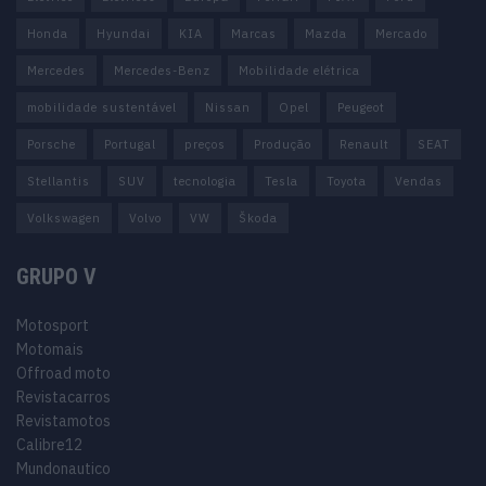
Honda
Hyundai
KIA
Marcas
Mazda
Mercado
Mercedes
Mercedes-Benz
Mobilidade elétrica
mobilidade sustentável
Nissan
Opel
Peugeot
Porsche
Portugal
preços
Produção
Renault
SEAT
Stellantis
SUV
tecnologia
Tesla
Toyota
Vendas
Volkswagen
Volvo
VW
Škoda
GRUPO V
Motosport
Motomais
Offroad moto
Revistacarros
Revistamotos
Calibre12
Mundonautico