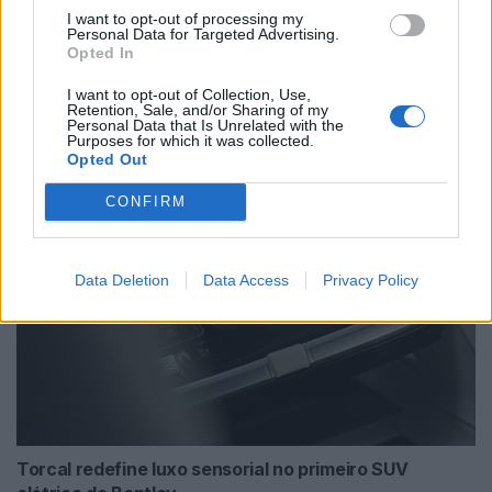
I want to opt-out of processing my
Personal Data for Targeted Advertising.
Opted In
I want to opt-out of Collection, Use,
NX7 é o novo SUV da Nissan para China e
Retention, Sale, and/or Sharing of my
Personal Data that Is Unrelated with the
pode chegar à Europa
Purposes for which it was collected.
Opted Out
BY
VIRGILIO MACHADO
08/08/2026
CONFIRM
Data Deletion
Data Access
Privacy Policy
Torcal redefine luxo sensorial no primeiro SUV