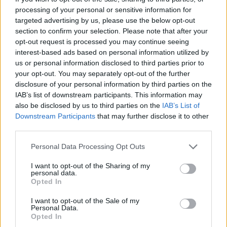
processing of your personal or sensitive information for
targeted advertising by us, please use the below opt-out
Tags:
Cayenne
MLB-Evo
motores térmicos
section to confirm your selection. Please note that after your
Nova geração
Porsche
PPC
Q7
Ralf Keller
SUV
opt-out request is processed you may continue seeing
interest-based ads based on personal information utilized by
Zuffenhausen
us or personal information disclosed to third parties prior to
your opt-out. You may separately opt-out of the further
disclosure of your personal information by third parties on the
IAB’s list of downstream participants. This information may
also be disclosed by us to third parties on the
IAB’s List of
Downstream Participants
that may further disclose it to other
third parties.
Virgilio Machado
Personal Data Processing Opt Outs
I want to opt-out of the Sharing of my
personal data.
Opted In
Related Posts
I want to opt-out of the Sale of my
Personal Data.
Opted In