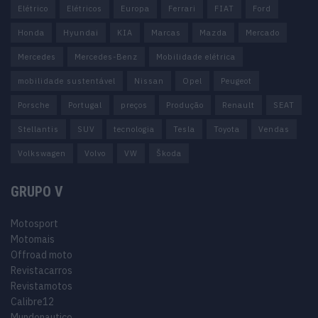
Elétrico
Elétricos
Europa
Ferrari
FIAT
Ford
Honda
Hyundai
KIA
Marcas
Mazda
Mercado
Mercedes
Mercedes-Benz
Mobilidade elétrica
mobilidade sustentável
Nissan
Opel
Peugeot
Porsche
Portugal
preços
Produção
Renault
SEAT
Stellantis
SUV
tecnologia
Tesla
Toyota
Vendas
Volkswagen
Volvo
VW
Škoda
GRUPO V
Motosport
Motomais
Offroad moto
Revistacarros
Revistamotos
Calibre12
Mundonautico