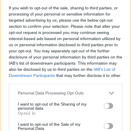
If you wish to opt-out of the sale, sharing to third parties, or
processing of your personal or sensitive information for
targeted advertising by us, please use the below opt-out
section to confirm your selection. Please note that after your
opt-out request is processed you may continue seeing
interest-based ads based on personal information utilized by
us or personal information disclosed to third parties prior to
your opt-out. You may separately opt-out of the further
disclosure of your personal information by third parties on the
IAB’s list of downstream participants. This information may
also be disclosed by us to third parties on the
IAB’s List of
Downstream Participants
that may further disclose it to other
third parties.
Škoda Karoq 2.0 TDI 116 CV, a partir de 40.473 €
Personal Data Processing Opt Outs
O SUV mais barato com motor Diesel no mercado
I want to opt-out of the Sharing of my
nacional, oferece espaço e funcionalidade a rodos, com
personal data.
Opted In
um motor 2.0 TDI de 116 cv e consumo de 5,0 l/100 km.
Ideal para viagens longas, inclui barras de tejadilho e
I want to opt-out of the Sale of my
Personal Data.
sistemas de assistência à condução.