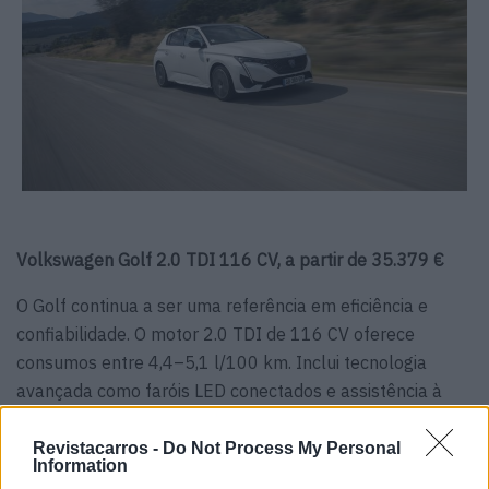
Volkswagen Golf 2.0 TDI 116 CV, a partir de 35.379 €
O Golf continua a ser uma referência em eficiência e
confiabilidade. O motor 2.0 TDI de 116 CV oferece
consumos entre 4,4–5,1 l/100 km. Inclui tecnologia
avançada como faróis LED conectados e assistência à
condução Travel Assist, mantendo o legado do modelo.
Revistacarros -
Do Not Process My Personal
Information