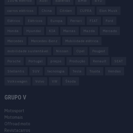
100% elétrico
Audi
Baterias
BMW
BYD
carros elétricos
China
Citröen
CUPRA
Elon Musk
Elétrico
Elétricos
Europa
Ferrari
FIAT
Ford
Honda
Hyundai
KIA
Marcas
Mazda
Mercado
Mercedes
Mercedes-Benz
Mobilidade elétrica
mobilidade sustentável
Nissan
Opel
Peugeot
Porsche
Portugal
preços
Produção
Renault
SEAT
Stellantis
SUV
tecnologia
Tesla
Toyota
Vendas
Volkswagen
Volvo
VW
Škoda
GRUPO V
Motosport
Motomais
Offroad moto
Revistacarros