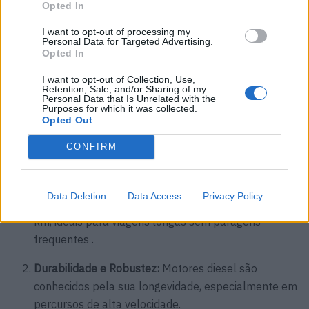
Opted In
I want to opt-out of processing my
Personal Data for Targeted Advertising.
Opted In
I want to opt-out of Collection, Use,
Retention, Sale, and/or Sharing of my
Personal Data that Is Unrelated with the
Purposes for which it was collected.
Opted Out
Por que escolher um Diesel em
CONFIRM
2025?
Autonomia Superior:
Modelos como o Renault Clio e
Data Deletion
Data Access
Privacy Policy
SEAT Leon oferecem consumos abaixo de 5 l/100
km, ideais para viagens longas sem paragens
frequentes .
Durabilidade e Robustez:
Motores diesel são
conhecidos pela sua longevidade, especialmente em
percursos de alta velocidade.