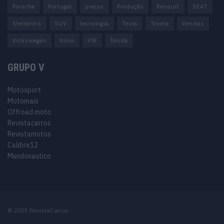
Porsche
Portugal
preços
Produção
Renault
SEAT
Stellantis
SUV
tecnologia
Tesla
Toyota
Vendas
Volkswagen
Volvo
VW
Škoda
GRUPO V
Motosport
Motomais
Offroad moto
Revistacarros
Revistamotos
Calibre12
Mundonautico
© 2025 RevistaCarros