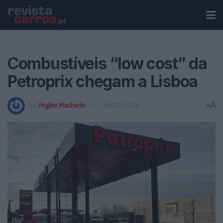
Combustíveis “low cost” da
Petroprix chegam a Lisboa
A
by
Virgilio Machado
24/02/2026
A