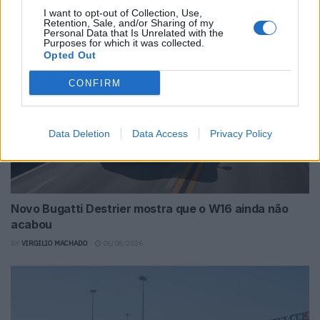
BY
VIRGILIO MACHADO
07/08/2026
I want to opt-out of Collection, Use,
Retention, Sale, and/or Sharing of my
Personal Data that Is Unrelated with the
Purposes for which it was collected.
Opted Out
CONFIRM
Data Deletion
Data Access
Privacy Policy
Novo Bugatti Destrier mostra que o W16 ainda não
acabou
BY
VIRGILIO MACHADO
06/08/2026