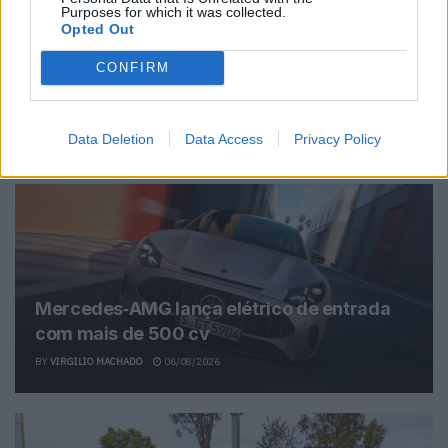
Purposes for which it was collected.
Opted Out
Ricardo Carvalho
CONFIRM
Related Posts
Data Deletion
Data Access
Privacy Policy
Mercedes‑AMG lança elétrico de entrada
com mais de 500 cv
BY
VIRGILIO MACHADO
06/08/2026