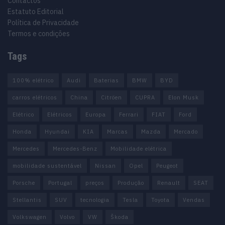
Contactos
Estatuto Editorial
Política de Privacidade
Termos e condições
Tags
100% elétrico
Audi
Baterias
BMW
BYD
carros elétricos
China
Citröen
CUPRA
Elon Musk
Elétrico
Elétricos
Europa
Ferrari
FIAT
Ford
Honda
Hyundai
KIA
Marcas
Mazda
Mercado
Mercedes
Mercedes-Benz
Mobilidade elétrica
mobilidade sustentável
Nissan
Opel
Peugeot
Porsche
Portugal
preços
Produção
Renault
SEAT
Stellantis
SUV
tecnologia
Tesla
Toyota
Vendas
Volkswagen
Volvo
VW
Škoda