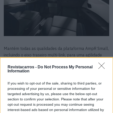
Mantém todas as qualidades da plataforma AmpR Small,
incluindo o eixo traseiro multi-link, para uma agilidade
inalterada.
Revistacarros -
Do Not Process My Personal
Information
Mas se precisa de carregamentos rápidos ou mais
autonomia, talvez valha a pena subir para a versão
If you wish to opt-out of the sale, sharing to third parties, or
Evolution (120 cv, 52 kWh), que chega aos 410 km.
processing of your personal or sensitive information for
targeted advertising by us, please use the below opt-out
Leia também:
Nova Renault 4L Elétrica: Carta de amor a
section to confirm your selection. Please note that after your
um ícone
opt-out request is processed you may continue seeing
interest-based ads based on personal information utilized by