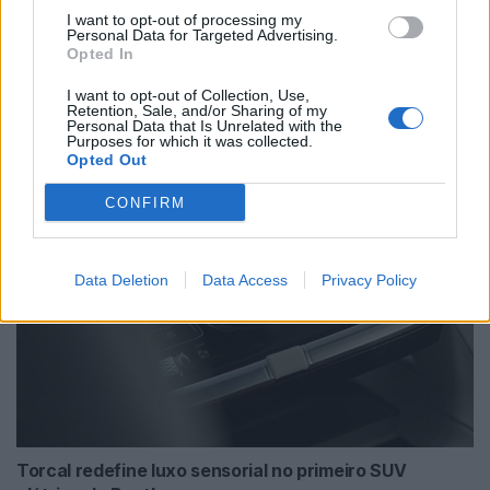
I want to opt-out of processing my
Personal Data for Targeted Advertising.
Opted In
I want to opt-out of Collection, Use,
NX7 é o novo SUV da Nissan para China e
Retention, Sale, and/or Sharing of my
Personal Data that Is Unrelated with the
pode chegar à Europa
Purposes for which it was collected.
Opted Out
BY
VIRGILIO MACHADO
08/08/2026
CONFIRM
Data Deletion
Data Access
Privacy Policy
Torcal redefine luxo sensorial no primeiro SUV