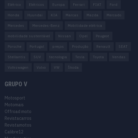
Elétrico
Elétricos
Europa
Ferrari
FIAT
Ford
Honda
Hyundai
KIA
Marcas
Mazda
Mercado
Mercedes
Mercedes-Benz
Mobilidade elétrica
mobilidade sustentável
Nissan
Opel
Peugeot
Porsche
Portugal
preços
Produção
Renault
SEAT
Stellantis
SUV
tecnologia
Tesla
Toyota
Vendas
Volkswagen
Volvo
VW
Škoda
GRUPO V
Motosport
Motomais
Offroad moto
Revistacarros
Revistamotos
Calibre12