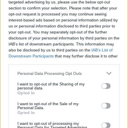
targeted advertising by us, please use the below opt-out
NX7 é o novo SUV da Nissan para China e
section to confirm your selection. Please note that after your
opt-out request is processed you may continue seeing
pode chegar à Europa
interest-based ads based on personal information utilized by
BY
VIRGILIO MACHADO
08/08/2026
us or personal information disclosed to third parties prior to
your opt-out. You may separately opt-out of the further
disclosure of your personal information by third parties on the
IAB’s list of downstream participants. This information may
also be disclosed by us to third parties on the
IAB’s List of
Downstream Participants
that may further disclose it to other
third parties.
Personal Data Processing Opt Outs
I want to opt-out of the Sharing of my
personal data.
Opted In
Torcal redefine luxo sensorial no primeiro SUV
I want to opt-out of the Sale of my
Personal Data.
elétrico da Bentley
Opted In
BY
VIRGILIO MACHADO
08/08/2026
I want to opt-out of processing my
Personal Data for Targeted Advertising.