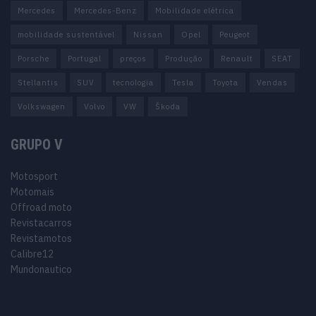
Mercedes
Mercedes-Benz
Mobilidade elétrica
mobilidade sustentável
Nissan
Opel
Peugeot
Porsche
Portugal
preços
Produção
Renault
SEAT
Stellantis
SUV
tecnologia
Tesla
Toyota
Vendas
Volkswagen
Volvo
VW
Škoda
GRUPO V
Motosport
Motomais
Offroad moto
Revistacarros
Revistamotos
Calibre12
Mundonautico