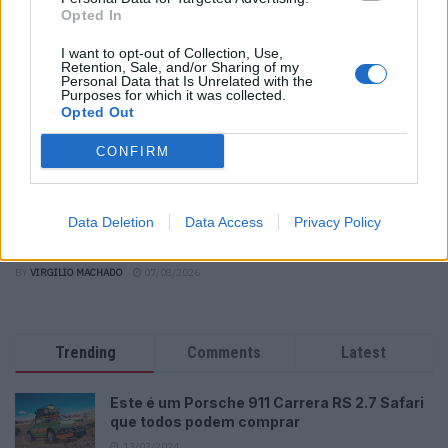
Opted In
I want to opt-out of Collection, Use,
Retention, Sale, and/or Sharing of my
Personal Data that Is Unrelated with the
Purposes for which it was collected.
Opted Out
CONFIRM
Trump lança ataque aos elétricos com acusação
Data Deletion
Data Access
Privacy Policy
inesperada
BY
VIRGILIO MACHADO
07/08/2026
Trending
Comments
Latest
Este é um Porsche 911 Carrera RS 2.7 Safari
que todos podem comprar
13/03/2024