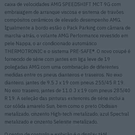
caixa de velocidades AMG SPEEDSHIFT MCT 9G com
embraiagem de arranque viscosa e sistema de travões
compósitos cerâmicos de elevado desempenho AMG.
Igualmente a bordo estão o Pack Parking com câmara de
marcha-atrás, o volante AMG Performance revestido em
pele Nappa, o ar condicionado automático
THERMOTRONIC e o sistema PRE-SAFE®. O novo coupé é
fornecido de série com jantes em liga leve de 19
polegadas AMG com uma combinação de diferentes
medidas entre os pneus dianteiros e traseiros. No eixo
dianteiro, jantes de 9.5 J x 19 com pneus 255/45 R 19.
No eixo traseiro, jantes de 11.0 J x 19 com pneus 285/40
R 19. A seleção das pinturas exteriores de série inclui a
cor sólida amarelo Sun, bem como o preto Obdisian
metalizado, cinzento High-tech metalizado, azul Spectral
metalizado e cinzento Selenite metalizado.
O centro de controlo e exibição é o display tátil