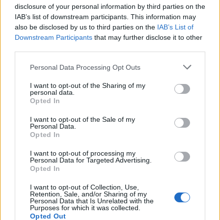
disclosure of your personal information by third parties on the
pelo motor de arranque/alternador (RSG). O novo coupé
IAB’s list of downstream participants. This information may
acelera dos 0 aos 100 km/h em 4,6 segundos. A
also be disclosed by us to third parties on the
IAB’s List of
velocidade máxima é de 280 km/h.
Downstream Participants
that may further disclose it to other
third parties.
Personal Data Processing Opt Outs
I want to opt-out of the Sharing of my
personal data.
Opted In
I want to opt-out of the Sale of my
Tags:
Mercedes AMG GT Coupé
Personal Data.
Opted In
I want to opt-out of processing my
Personal Data for Targeted Advertising.
Opted In
I want to opt-out of Collection, Use,
Retention, Sale, and/or Sharing of my
Personal Data that Is Unrelated with the
Ricardo Carvalho
Purposes for which it was collected.
Opted Out