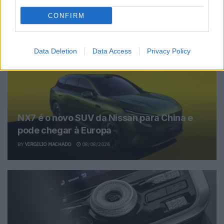
CONFIRM
Related Posts
Data Deletion
Data Access
Privacy Policy
NX7 é o novo SUV da Nissan para China e
pode chegar à Europa
BY
VIRGILIO MACHADO
08/08/2026