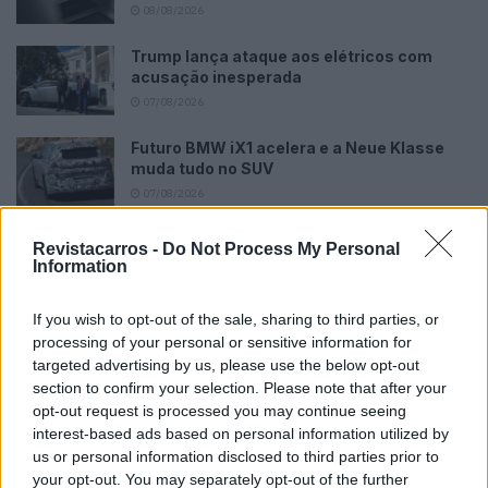
08/08/2026
Trump lança ataque aos elétricos com
acusação inesperada
07/08/2026
Futuro BMW iX1 acelera e a Neue Klasse
muda tudo no SUV
07/08/2026
Revistacarros -
Do Not Process My Personal
Information
If you wish to opt-out of the sale, sharing to third parties, or
O motor AMG 2.0 litros turbo de quatro cilindros no AMG
processing of your personal or sensitive information for
targeted advertising by us, please use the below opt-out
GT 43 Coupé atinge a sua potência máxima de 310 kW
section to confirm your selection. Please note that after your
(421 CV) às 6750 rpm. O binário máximo de 500 Nm está
opt-out request is processed you may continue seeing
disponível entre as 3250 e as 5000 rpm. Em função da
interest-based ads based on personal information utilized by
situação, o sistema também garante durante um curto
us or personal information disclosed to third parties prior to
período uma potência suplementar de 10 kW (14 CV)
your opt-out. You may separately opt-out of the further