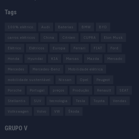
Tags
100% elétrico
Audi
Baterias
BMW
BYD
carros elétricos
China
Citröen
CUPRA
Elon Musk
Elétrico
Elétricos
Europa
Ferrari
FIAT
Ford
Honda
Hyundai
KIA
Marcas
Mazda
Mercado
Mercedes
Mercedes-Benz
Mobilidade elétrica
mobilidade sustentável
Nissan
Opel
Peugeot
Porsche
Portugal
preços
Produção
Renault
SEAT
Stellantis
SUV
tecnologia
Tesla
Toyota
Vendas
Volkswagen
Volvo
VW
Škoda
GRUPO V