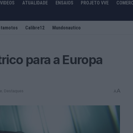
VIDEOS
ATUALIDADE
ENSAIOS
PROJETO VVE
COMERC
stamotos
Calibre12
Mundonautico
rico para a Europa
A
de
,
Destaques
A