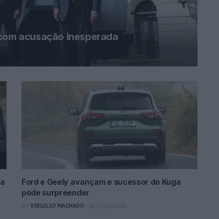
 com acusação inesperada
da
Ford e Geely avançam e sucessor do Kuga
pode surpreender
BY
VIRGILIO MACHADO
07/08/2026