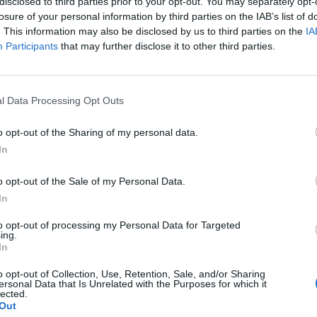
disclosed to third parties prior to your opt-out. You may separately opt-
oficiais sobre o interior do carro, mas as fotos de
losure of your personal information by third parties on the IAB’s list of
el de instrumentos, com a tela do painel de
. This information may also be disclosed by us to third parties on the
IA
, enquanto o monitor central de infoentretenimento
Participants
that may further disclose it to other third parties.
carro a bateria da Hyundai) vai desafiar rivais do
l Data Processing Opt Outs
per E, por isso também será muito interessante saber o
o opt-out of the Sharing of my personal data.
In
o opt-out of the Sale of my Personal Data.
In
to opt-out of processing my Personal Data for Targeted
ing.
In
o opt-out of Collection, Use, Retention, Sale, and/or Sharing
ersonal Data that Is Unrelated with the Purposes for which it
lected.
Out