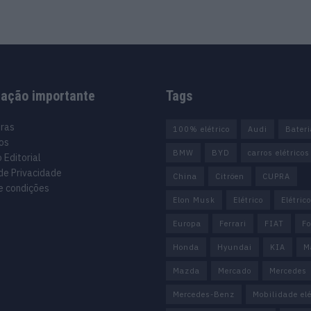
mação importante
Tags
uras
100% elétrico
Audi
Bater
os
BMW
BYD
carros elétricos
 Editorial
 de Privacidade
China
Citröen
CUPRA
e condições
Elon Musk
Elétrico
Elétric
Europa
Ferrari
FIAT
Fo
Honda
Hyundai
KIA
M
Mazda
Mercado
Mercedes
Mercedes-Benz
Mobilidade elé