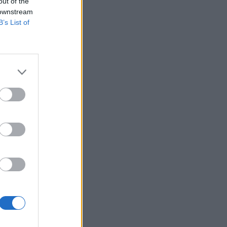
out of the
 downstream
B’s List of