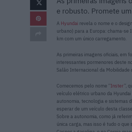
As primeiras imagens o
e robusto. Promete um
A
Hyundai
revela o nome e o desig
urbano) para a Europa: chama-se 
km com um único carregamento.
As primeiras imagens oficiais, em
interessantes pormenores deste no
Salão Internacional da Mobilidade 
Comecemos pelo nome “
Inster
”, 
veículo elétrico urbano da Hyunda
autonomia, tecnologia e sistemas 
esperar de um veículo desta classe
Sobre a autonomia, como já referi
única carga, mas isso é tudo o qu
Casper a gasolina, e na Coreia man