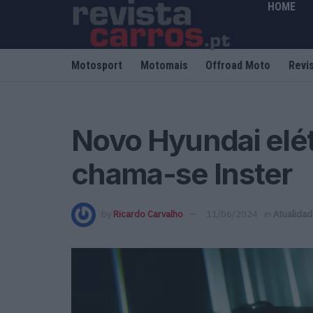
HOME
Motosport
Motomais
Offroad Moto
Revi
Novo Hyundai elét
chama-se Inster
by
Ricardo Carvalho
11/06/2024
in
Atualida