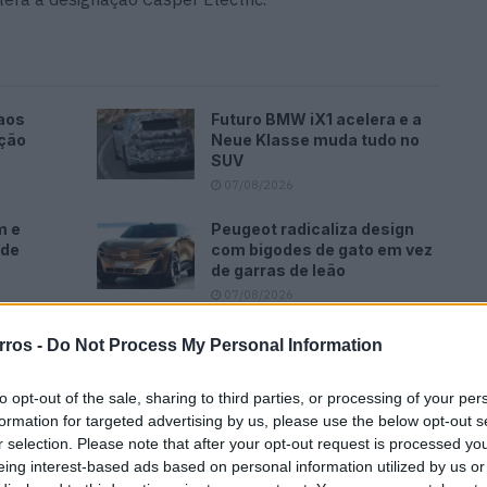
aos
Futuro BMW iX1 acelera e a
ação
Neue Klasse muda tudo no
SUV
07/08/2026
m e
Peugeot radicaliza design
ode
com bigodes de gato em vez
de garras de leão
07/08/2026
rros -
Do Not Process My Personal Information
to opt-out of the sale, sharing to third parties, or processing of your per
formation for targeted advertising by us, please use the below opt-out s
UV robusto mas compacto, com as típicas luzes diurnas
r selection. Please note that after your opt-out request is processed y
 pixelizados.
eing interest-based ads based on personal information utilized by us or