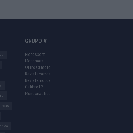
GRUPO V
Motosport
ias
Motomais
Offroad moto
Revistacarros
Revistamotos
os
Calibre12
Mundonautico
rd
arcas
trica