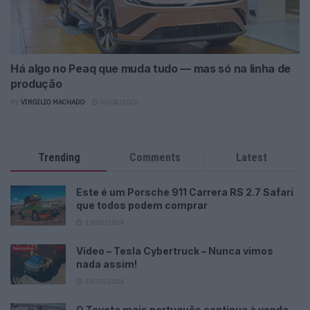
Há algo no Peaq que muda tudo — mas só na linha de
produção
BY
VIRGILIO MACHADO
06/08/2026
Trending
Comments
Latest
Este é um Porsche 911 Carrera RS 2.7 Safari
que todos podem comprar
13/03/2024
Vídeo – Tesla Cybertruck – Nunca vimos
nada assim!
13/05/2024
O Toyota mais português continua à venda