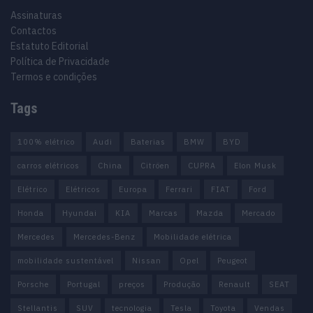
Assinaturas
Contactos
Estatuto Editorial
Política de Privacidade
Termos e condições
Tags
100% elétrico
Audi
Baterias
BMW
BYD
carros elétricos
China
Citröen
CUPRA
Elon Musk
Elétrico
Elétricos
Europa
Ferrari
FIAT
Ford
Honda
Hyundai
KIA
Marcas
Mazda
Mercado
Mercedes
Mercedes-Benz
Mobilidade elétrica
mobilidade sustentável
Nissan
Opel
Peugeot
Porsche
Portugal
preços
Produção
Renault
SEAT
Stellantis
SUV
tecnologia
Tesla
Toyota
Vendas