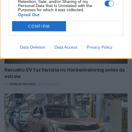
Retention, Sale, and/or Sharing of my
Personal Data that Is Unrelated with the
Purposes for which it was collected.
Opted Out
CONFIRM
Data Deletion
Data Access
Privacy Policy
Revuelto SV faz história no Hockenheimring antes da
estreia
BY
VIRGILIO MACHADO
06/08/2026