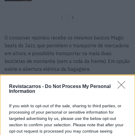
O crossover nipónico recebe os mesmos bancos Magic
Seats do Jazz, que permitem o transporte de mercadoria
em altura, e possibilita transportar na mala duas
bicicletas de montanha (sem a roda da frente). Em opção
existe a abertura elétrica da bagageira.
Revistacarros -
Do Not Process My Personal
Information
If you wish to opt-out of the sale, sharing to third parties, or
Tags:
e:HEV
Honda HR-V
i-VTEC
processing of your personal or sensitive information for
targeted advertising by us, please use the below opt-out
section to confirm your selection. Please note that after your
opt-out request is processed you may continue seeing