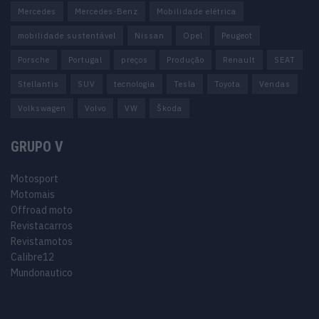
Mercedes
Mercedes-Benz
Mobilidade elétrica
mobilidade sustentável
Nissan
Opel
Peugeot
Porsche
Portugal
preços
Produção
Renault
SEAT
Stellantis
SUV
tecnologia
Tesla
Toyota
Vendas
Volkswagen
Volvo
VW
Škoda
GRUPO V
Motosport
Motomais
Offroad moto
Revistacarros
Revistamotos
Calibre12
Mundonautico