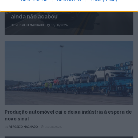
Novo Bugatti Destrier mostra que o W16
ainda não acabou
BY
VIRGILIO MACHADO
06/08/2026
Produção automóvel cai e deixa indústria à espera de
novo sinal
BY
VIRGILIO MACHADO
06/08/2026