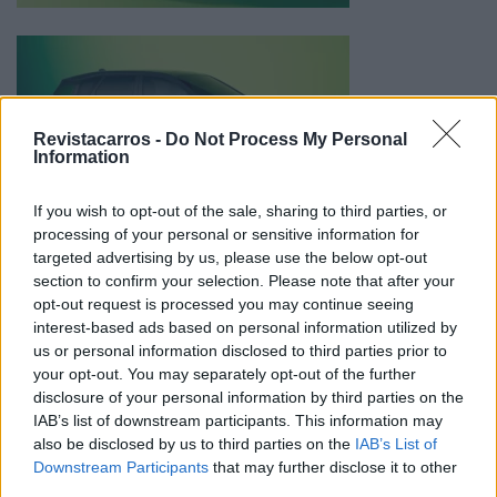
Revistacarros -
Do Not Process My Personal
Information
If you wish to opt-out of the sale, sharing to third parties, or
processing of your personal or sensitive information for
targeted advertising by us, please use the below opt-out
Lançamento em 2025
section to confirm your selection. Please note that after your
opt-out request is processed you may continue seeing
O novo C5 Aircross chegará aos mercados europeus no
interest-based ads based on personal information utilized by
segundo semestre de 2025, sendo produzido em Rennes,
us or personal information disclosed to third parties prior to
França. Os preços serão divulgados mais perto da data
your opt-out. You may separately opt-out of the further
de lançamento.
disclosure of your personal information by third parties on the
IAB’s list of downstream participants. This information may
Com esta atualização, a Citroën reforça o C5 Aircross
also be disclosed by us to third parties on the
IAB’s List of
como um dos seus modelos mais importantes,
Downstream Participants
that may further disclose it to other
third parties.
combinando conforto, tecnologia e sustentabilidade.