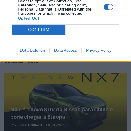
I want to opt-out of Collection, Use,
Retention, Sale, and/or Sharing of my
Personal Data that Is Unrelated with the
Purposes for which it was collected.
Opted Out
CONFIRM
Virgilio Machado
Data Deletion
Data Access
Privacy Policy
Related Posts
NX7 é o novo SUV da Nissan para China e
pode chegar à Europa
BY
VIRGILIO MACHADO
08/08/2026