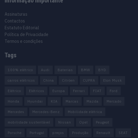
Informação importante
Assinaturas
Contactos
Estatuto Editorial
Política de Privacidade
Termos e condições
Tags
100% elétrico
Audi
Baterias
BMW
BYD
carros elétricos
China
Citröen
CUPRA
Elon Musk
Elétrico
Elétricos
Europa
Ferrari
FIAT
Ford
Honda
Hyundai
KIA
Marcas
Mazda
Mercado
Mercedes
Mercedes-Benz
Mobilidade elétrica
mobilidade sustentável
Nissan
Opel
Peugeot
Porsche
Portugal
preços
Produção
Renault
SEAT