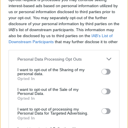
interest-based ads based on personal information utilized by
Com esta parceria, a Wayve vai estrear as suas
us or personal information disclosed to third parties prior to
your opt-out. You may separately opt-out of the further
tecnologias de IA em veículos fabricados em grande
disclosure of your personal information by third parties on the
escala, e a sua integração com os sistemas de sensores,
IAB’s list of downstream participants. This information may
radares e digitalização posicional do sistema promete
also be disclosed by us to third parties on the
IAB’s List of
“permitir uma condução inteligente adequada a vários
Downstream Participants
that may further disclose it to other
third parties.
tipos de veículos”
.
Personal Data Processing Opt Outs
Fundada em 2017, a Wayve atraiu a atenção dos
investidores pelo seu sistema de condução autónoma,
I want to opt-out of the Sharing of my
personal data.
baseado na autoaprendizagem, em vez do uso exclusivo
Opted In
de protocolos regulamentados, uma abordagem
I want to opt-out of the Sale of my
semelhante aquela utilizada pela norte-americana Tesla.
Personal Data.
Opted In
Tags:
Condução autónoma
IA
Inteligência Artificial
I want to opt-out of processing my
Nissan
ProPilot
Wayve
Personal Data for Targeted Advertising.
Opted In