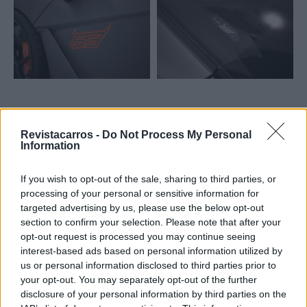
No plano técnico, o Revuelto NA63 mantém a arquitetura
Revistacarros -
Do Not Process My Personal
híbrida que combina o icónico motor V12 atmosférico
Information
com três motores elétricos, para uma potência total de
1.015 CV e 807 Nm. O superdesportivo acelera dos 0 aos
If you wish to opt-out of the sale, sharing to third parties, or
100 km/h em 2,5 segundos e ultrapassa os 350 km/h,
processing of your personal or sensitive information for
targeted advertising by us, please use the below opt-out
posicionando‑se como referência em desempenho,
section to confirm your selection. Please note that after your
dinâmica e eficiência dentro do segmento HPEV.
opt-out request is processed you may continue seeing
interest-based ads based on personal information utilized by
Para a Lamborghini, o NA63 é mais do que uma série
us or personal information disclosed to third parties prior to
limitada: é uma celebração da relação histórica com a
your opt-out. You may separately opt-out of the further
América do Norte, um mercado que continua a ser
disclosure of your personal information by third parties on the