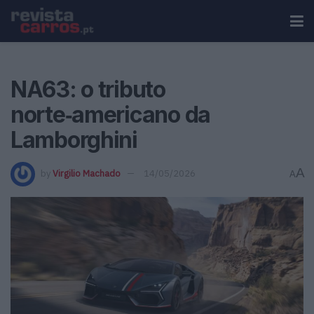
NA63: o tributo
norte‑americano da
Lamborghini
A
by
Virgilio Machado
14/05/2026
A