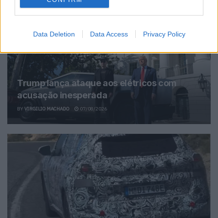
Related Posts
Data Deletion
Data Access
Privacy Policy
Trump lança ataque aos elétricos com
acusação inesperada
BY
VIRGILIO MACHADO
07/08/2026