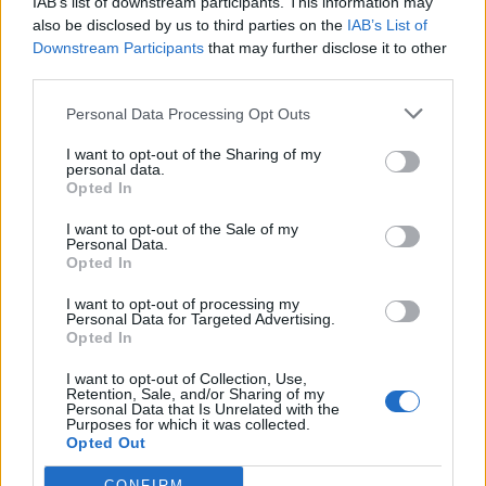
IAB’s list of downstream participants. This information may
determinante para o crescimento global da marca. Com
also be disclosed by us to third parties on the
IAB’s List of
esta edição, a casa de Sant’Agata Bolognese reforça o
Downstream Participants
that may further disclose it to other
seu compromisso com inovação, exclusividade e ligação
third parties.
emocional aos seus clientes mais fiéis.
Personal Data Processing Opt Outs
Tags:
63.º aniversário
América do Norte
Canadá
I want to opt-out of the Sharing of my
Estados Unidos
HPEV
Lamborghini
Revulto NA63
personal data.
Opted In
Sant´Agata Bolognese
Superdesportivo
I want to opt-out of the Sale of my
Personal Data.
Opted In
I want to opt-out of processing my
Personal Data for Targeted Advertising.
Opted In
I want to opt-out of Collection, Use,
Virgilio Machado
Retention, Sale, and/or Sharing of my
Personal Data that Is Unrelated with the
Purposes for which it was collected.
Opted Out
CONFIRM