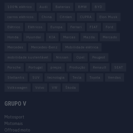
100% elétrico
Audi
Baterias
BMW
BYD
carros elétricos
China
Citröen
CUPRA
Elon Musk
Elétrico
Elétricos
Europa
Ferrari
FIAT
Ford
Honda
Hyundai
KIA
Marcas
Mazda
Mercado
Mercedes
Mercedes-Benz
Mobilidade elétrica
mobilidade sustentável
Nissan
Opel
Peugeot
Porsche
Portugal
preços
Produção
Renault
SEAT
Stellantis
SUV
tecnologia
Tesla
Toyota
Vendas
Volkswagen
Volvo
VW
Škoda
GRUPO V
Motosport
Motomais
Offroad moto