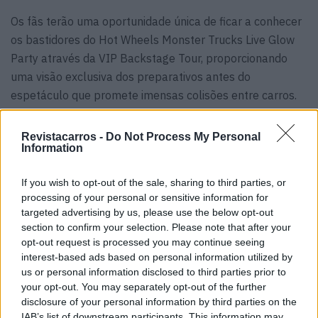
Os fãs terão uma oportunidade única de ficar a conhecer
os bastidores do Hot Wheels Monster Trucks Live Glow
Party através da VIP Backstage Tour, proporcionando
uma visão exclusiva dos preparativos antes do
espetáculo que promete imensas colisões entre carros.
Tags:
exposição
Hot Wheels
Lisboa
Monster Truck
Revistacarros -
Do Not Process My Personal
Information
If you wish to opt-out of the sale, sharing to third parties, or
processing of your personal or sensitive information for
targeted advertising by us, please use the below opt-out
section to confirm your selection. Please note that after your
opt-out request is processed you may continue seeing
Henrique Lopes
interest-based ads based on personal information utilized by
us or personal information disclosed to third parties prior to
your opt-out. You may separately opt-out of the further
disclosure of your personal information by third parties on the
Related Posts
IAB’s list of downstream participants. This information may