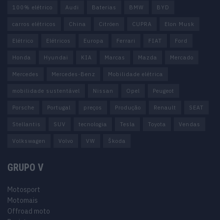
100% elétrico
Audi
Baterias
BMW
BYD
carros elétricos
China
Citröen
CUPRA
Elon Musk
Elétrico
Elétricos
Europa
Ferrari
FIAT
Ford
Honda
Hyundai
KIA
Marcas
Mazda
Mercado
Mercedes
Mercedes-Benz
Mobilidade elétrica
mobilidade sustentável
Nissan
Opel
Peugeot
Porsche
Portugal
preços
Produção
Renault
SEAT
Stellantis
SUV
tecnologia
Tesla
Toyota
Vendas
Volkswagen
Volvo
VW
Škoda
GRUPO V
Motosport
Motomais
Offroad moto