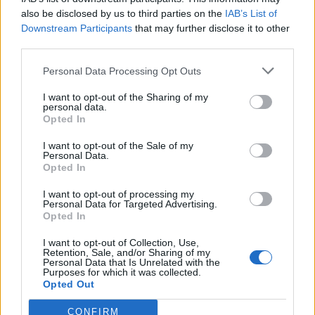
also be disclosed by us to third parties on the
IAB’s List of
Downstream Participants
that may further disclose it to other
third parties.
Personal Data Processing Opt Outs
I want to opt-out of the Sharing of my
personal data.
NX7 é o novo SUV da Nissan para China e
Opted In
pode chegar à Europa
I want to opt-out of the Sale of my
BY
VIRGILIO MACHADO
08/08/2026
Personal Data.
Opted In
I want to opt-out of processing my
Personal Data for Targeted Advertising.
Opted In
I want to opt-out of Collection, Use,
Retention, Sale, and/or Sharing of my
Personal Data that Is Unrelated with the
Purposes for which it was collected.
Opted Out
CONFIRM