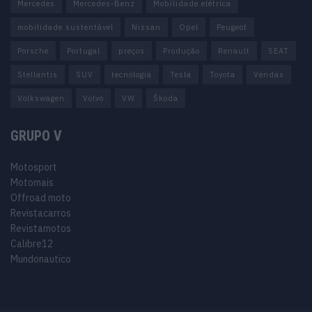
Mercedes
Mercedes-Benz
Mobilidade elétrica
mobilidade sustentável
Nissan
Opel
Peugeot
Porsche
Portugal
preços
Produção
Renault
SEAT
Stellantis
SUV
tecnologia
Tesla
Toyota
Vendas
Volkswagen
Volvo
VW
Škoda
GRUPO V
Motosport
Motomais
Offroad moto
Revistacarros
Revistamotos
Calibre12
Mundonautico