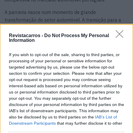
A parceria nasce num momento de grande
transformação do setor automóvel. A transição para a
Mobilidade Elétrica e Inteligente, aliada ao crescimento
da preferência pelo uso em detrimento da posse, torna o
Revistacarros -
Do Not Process My Personal
Information
Renting uma solução cada vez mais atrativa.
If you wish to opt-out of the sale, sharing to third parties, or
processing of your personal or sensitive information for
targeted advertising by us, please use the below opt-out
section to confirm your selection. Please note that after your
opt-out request is processed you may continue seeing
interest-based ads based on personal information utilized by
us or personal information disclosed to third parties prior to
your opt-out. You may separately opt-out of the further
disclosure of your personal information by third parties on the
IAB’s list of downstream participants. This information may
also be disclosed by us to third parties on the
IAB’s List of
Downstream Participants
that may further disclose it to other
third parties.