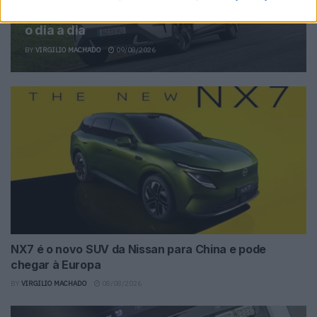
TESTE – Škoda Elroq 85X RS: Antídoto para
o dia a dia
BY
VIRGILIO MACHADO
09/08/2026
NX7 é o novo SUV da Nissan para China e pode
chegar à Europa
BY
VIRGILIO MACHADO
08/08/2026