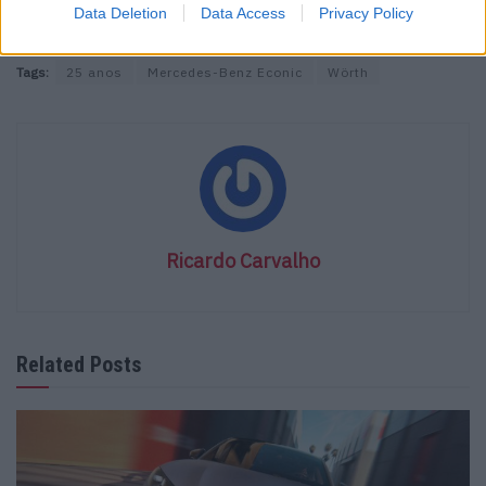
Data Deletion
Data Access
Privacy Policy
modelo convencional.
Tags:
25 anos
Mercedes-Benz Econic
Wörth
Ricardo Carvalho
Related Posts