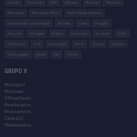
Honda
Hyundai
KIA
Marcas
Mazda
Mercado
Mercedes
Mercedes-Benz
Mobilidade elétrica
mobilidade sustentável
Nissan
Opel
Peugeot
Porsche
Portugal
preços
Produção
Renault
SEAT
Stellantis
SUV
tecnologia
Tesla
Toyota
Vendas
Volkswagen
Volvo
VW
Škoda
GRUPO V
Motosport
Motomais
Offroad moto
Revistacarros
Revistamotos
Calibre12
Mundonautico