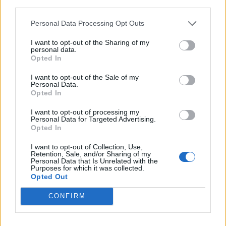
third parties.
Personal Data Processing Opt Outs
I want to opt-out of the Sharing of my
personal data.
Opted In
I want to opt-out of the Sale of my
Personal Data.
Opted In
I want to opt-out of processing my
Personal Data for Targeted Advertising.
Opted In
I want to opt-out of Collection, Use,
Retention, Sale, and/or Sharing of my
Com a estreia mundial da nova geração em 2013, foram
Personal Data that Is Unrelated with the
Purposes for which it was collected.
estabelecidos componentes básicos que ainda se
Opted Out
utilizam atualmente. Para seguir cumprindo com o seu
CONFIRM
compromisso com a sustentabilidade, em 2022 foi
alcançada outra marca importante: a introdução do
Econic totalmente elétrico, que agora complementa o