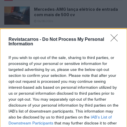
Mercedes‑AMG lança elétrico de entrada
com mais de 500 cv
06/08/2026
Qashqai e‑POWER volta a surpreender com
autonomia inédita
Revistacarros -
Do Not Process My Personal
Information
06/08/2026
Honda surpreende com lucro recorde e
If you wish to opt-out of the sale, sharing to third parties, or
alerta para incertezas
processing of your personal or sensitive information for
targeted advertising by us, please use the below opt-out
06/08/2026
section to confirm your selection. Please note that after your
Nissan prepara mudança histórica no
opt-out request is processed you may continue seeing
design
interest-based ads based on personal information utilized by
us or personal information disclosed to third parties prior to
05/08/2026
your opt-out. You may separately opt-out of the further
disclosure of your personal information by third parties on the
IAB’s list of downstream participants. This information may
also be disclosed by us to third parties on the
IAB’s List of
Downstream Participants
that may further disclose it to other