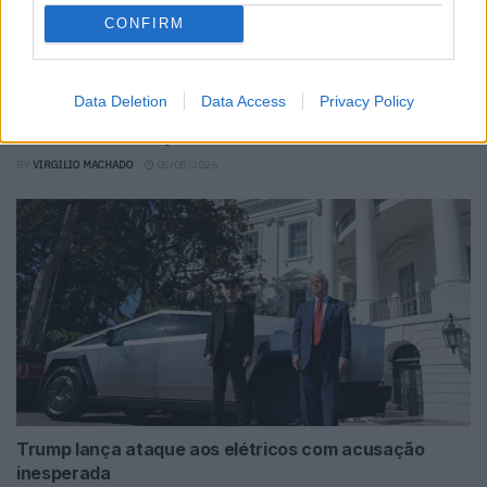
CONFIRM
Data Deletion
Data Access
Privacy Policy
Torcal redefine luxo sensorial no primeiro SUV
elétrico da Bentley
BY
VIRGILIO MACHADO
08/08/2026
Trump lança ataque aos elétricos com acusação
inesperada