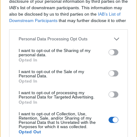
disclosure of your personal information by third parties on the
IAB’s list of downstream participants. This information may
also be disclosed by us to third parties on the
IAB’s List of
Related Posts
Downstream Participants
that may further disclose it to other
third parties.
Personal Data Processing Opt Outs
I want to opt-out of the Sharing of my
personal data.
Opted In
NX7 é o novo SUV da Nissan para China e
I want to opt-out of the Sale of my
pode chegar à Europa
Personal Data.
Opted In
BY
VIRGILIO MACHADO
08/08/2026
I want to opt-out of processing my
Personal Data for Targeted Advertising.
Opted In
I want to opt-out of Collection, Use,
Retention, Sale, and/or Sharing of my
Personal Data that Is Unrelated with the
Purposes for which it was collected.
Opted Out