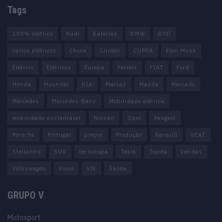
Tags
100% elétrico
Audi
Baterias
BMW
BYD
carros elétricos
China
Citröen
CUPRA
Elon Musk
Elétrico
Elétricos
Europa
Ferrari
FIAT
Ford
Honda
Hyundai
KIA
Marcas
Mazda
Mercado
Mercedes
Mercedes-Benz
Mobilidade elétrica
mobilidade sustentável
Nissan
Opel
Peugeot
Porsche
Portugal
preços
Produção
Renault
SEAT
Stellantis
SUV
tecnologia
Tesla
Toyota
Vendas
Volkswagen
Volvo
VW
Škoda
GRUPO V
Motosport