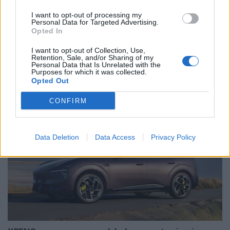
I want to opt-out of processing my
Personal Data for Targeted Advertising.
Opted In
I want to opt-out of Collection, Use,
Retention, Sale, and/or Sharing of my
Tesla prepara entrada do Semi na Europa
Personal Data that Is Unrelated with the
em 2027
Purposes for which it was collected.
Opted Out
BY
VIRGILIO MACHADO
10/08/2026
CONFIRM
Data Deletion
Data Access
Privacy Policy