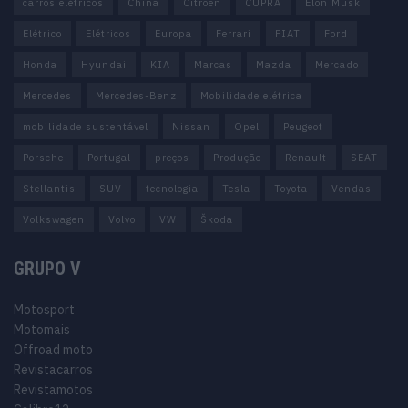
carros elétricos
China
Citröen
CUPRA
Elon Musk
Elétrico
Elétricos
Europa
Ferrari
FIAT
Ford
Honda
Hyundai
KIA
Marcas
Mazda
Mercado
Mercedes
Mercedes-Benz
Mobilidade elétrica
mobilidade sustentável
Nissan
Opel
Peugeot
Porsche
Portugal
preços
Produção
Renault
SEAT
Stellantis
SUV
tecnologia
Tesla
Toyota
Vendas
Volkswagen
Volvo
VW
Škoda
GRUPO V
Motosport
Motomais
Offroad moto
Revistacarros
Revistamotos