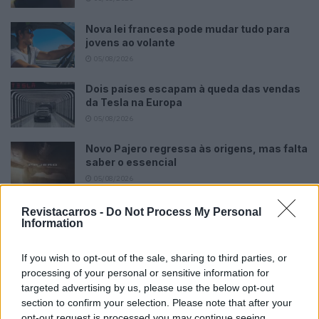
Nova lei francesa pode mudar tudo para
jovens ao volante
05/08/2026
Dois países escapam à queda das vendas
da Tesla na Europa
05/08/2026
Novo Pajero regressa às origens, mas falta
saber o essencial
05/08/2026
Revistacarros -
Do Not Process My Personal
Information
If you wish to opt-out of the sale, sharing to third parties, or
processing of your personal or sensitive information for
Tags:
50 anos
Lancia
Ralis
Stratos
targeted advertising by us, please use the below opt-out
section to confirm your selection. Please note that after your
opt-out request is processed you may continue seeing