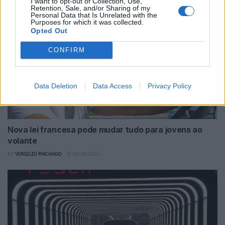
I want to opt-out of Collection, Use,
Retention, Sale, and/or Sharing of my
Personal Data that Is Unrelated with the
Purposes for which it was collected.
Opted Out
CONFIRM
Data Deletion
Data Access
Privacy Policy
Nova lei francesa pode mudar tudo para jovens ao
volante
BY
VIRGILIO MACHADO
05/08/2026