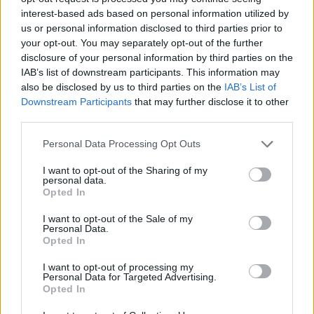
interest-based ads based on personal information utilized by
us or personal information disclosed to third parties prior to
your opt-out. You may separately opt-out of the further
disclosure of your personal information by third parties on the
IAB’s list of downstream participants. This information may
Henrique Lopes
also be disclosed by us to third parties on the
IAB’s List of
Downstream Participants
that may further disclose it to other
third parties.
Related Posts
Personal Data Processing Opt Outs
I want to opt-out of the Sharing of my
personal data.
Opted In
I want to opt-out of the Sale of my
Personal Data.
Opted In
Nissan prepara mudança histórica no
I want to opt-out of processing my
design
Personal Data for Targeted Advertising.
Opted In
BY
VIRGILIO MACHADO
05/08/2026