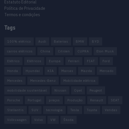
Estatuto Editorial
Política de Privacidade
Termos e condições
Tags
100% elétrico
Audi
Baterias
BMW
BYD
carros elétricos
China
Citröen
CUPRA
Elon Musk
Elétrico
Elétricos
Europa
Ferrari
FIAT
Ford
Honda
Hyundai
KIA
Marcas
Mazda
Mercado
Mercedes
Mercedes-Benz
Mobilidade elétrica
mobilidade sustentável
Nissan
Opel
Peugeot
Porsche
Portugal
preços
Produção
Renault
SEAT
Stellantis
SUV
tecnologia
Tesla
Toyota
Vendas
Volkswagen
Volvo
VW
Škoda