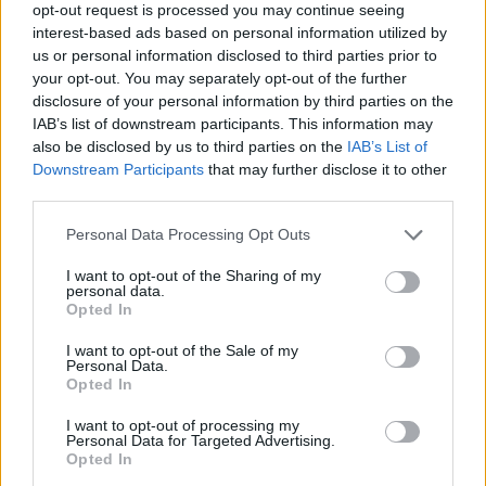
opt-out request is processed you may continue seeing
interest-based ads based on personal information utilized by
us or personal information disclosed to third parties prior to
your opt-out. You may separately opt-out of the further
O monovolume elétrico da Hyundai conta ainda com a
disclosure of your personal information by third parties on the
função V2L, interior e exterior, portas USB de alta
IAB’s list of downstream participants. This information may
potência (100 W) e Digital Key. Além disso, apresenta
also be disclosed by us to third parties on the
IAB’s List of
Downstream Participants
that may further disclose it to other
uma capacidade de reboque de até 2 toneladas.
third parties.
Personal Data Processing Opt Outs
I want to opt-out of the Sharing of my
personal data.
Opted In
I want to opt-out of the Sale of my
Personal Data.
Opted In
I want to opt-out of processing my
Personal Data for Targeted Advertising.
Opted In