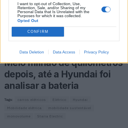
I want to opt-out of Collection, Use,
Retention, Sale, and/or Sharing of my
Personal Data that Is Unrelated with the
Purposes for which it was collected.
A Hyundai confirmou que o novo Staria Electric vai ser
Opted Out
lançado na Coreia e na Europa no primeiro semestre de
CONFIRM
2026, seguindo-se outros mercados.
Leia também:
Data Deletion
Data Access
Privacy Policy
Meio milhão de quilómetros
depois, até a Hyundai foi
analisar a bateria
Tags:
carros elétricos
Elétrico
Hyundai
Mobilidade elétrica
mobilidade sustentável
monovolume
Staria Electric