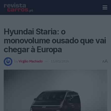
Hyundai Staria: o
monovolume ousado que vai
chegar à Europa
A
by
Virgilio Machado
11/01/2026
A