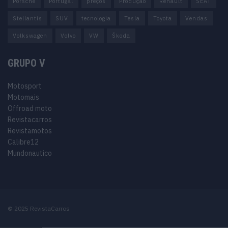
Porsche
Portugal
preços
Produção
Renault
SEAT
Stellantis
SUV
tecnologia
Tesla
Toyota
Vendas
Volkswagen
Volvo
VW
Škoda
GRUPO V
Motosport
Motomais
Offroad moto
Revistacarros
Revistamotos
Calibre12
Mundonautico
© 2025 RevistaCarros