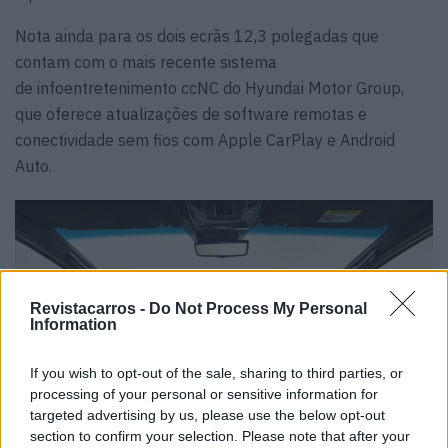
Nota ainda para os dois ecrãs 12,3 polegadas que
contam com o mais recente sistema
de infoentretenimento ccNC do Hyundai Motor Group,
que oferece atualizações de software remotas e
conectividade sem fios com Apple CarPlay e Android
Auto.
Revistacarros -
Do Not Process My Personal
Information
If you wish to opt-out of the sale, sharing to third parties, or
processing of your personal or sensitive information for
targeted advertising by us, please use the below opt-out
section to confirm your selection. Please note that after your