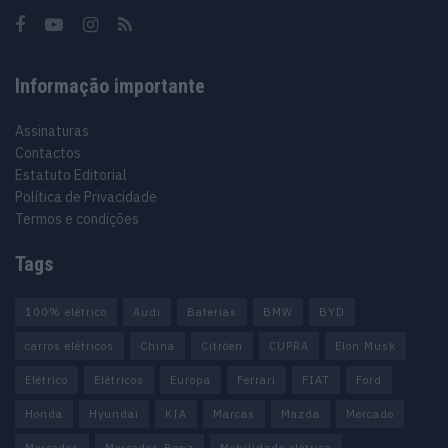
Informação importante
Assinaturas
Contactos
Estatuto Editorial
Política de Privacidade
Termos e condições
Tags
100% elétrico
Audi
Baterias
BMW
BYD
carros elétricos
China
Citröen
CUPRA
Elon Musk
Elétrico
Elétricos
Europa
Ferrari
FIAT
Ford
Honda
Hyundai
KIA
Marcas
Mazda
Mercado
Mercedes
Mercedes-Benz
Mobilidade elétrica