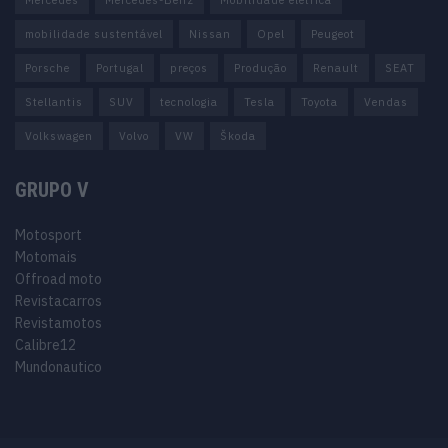
mobilidade sustentável
Nissan
Opel
Peugeot
Porsche
Portugal
preços
Produção
Renault
SEAT
Stellantis
SUV
tecnologia
Tesla
Toyota
Vendas
Volkswagen
Volvo
VW
Škoda
GRUPO V
Motosport
Motomais
Offroad moto
Revistacarros
Revistamotos
Calibre12
Mundonautico