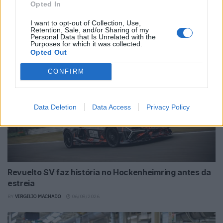
Opted In
Audi criou o Nuvolari em tempo recorde e
promete mais
I want to opt-out of Collection, Use,
Retention, Sale, and/or Sharing of my
BY
VIRGILIO MACHADO
06/08/2026
Personal Data that Is Unrelated with the
Purposes for which it was collected.
Opted Out
CONFIRM
Data Deletion
Data Access
Privacy Policy
Revuelto SV faz história no Hockenheimring antes da
estreia
BY
VIRGILIO MACHADO
06/08/2026