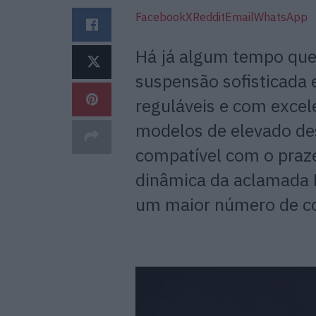
Facebook
X
Reddit
Email
WhatsApp
Há já algum tempo que
suspensão sofisticada
reguláveis e com excel
modelos de elevado de
compatível com o praz
dinâmica da aclamada 
um maior número de c