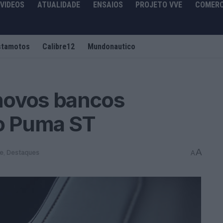
VIDEOS
ATUALIDADE
ENSAIOS
PROJETO VVE
COMERC
stamotos
Calibre12
Mundonautico
novos bancos
 o Puma ST
A
de
,
Destaques
A