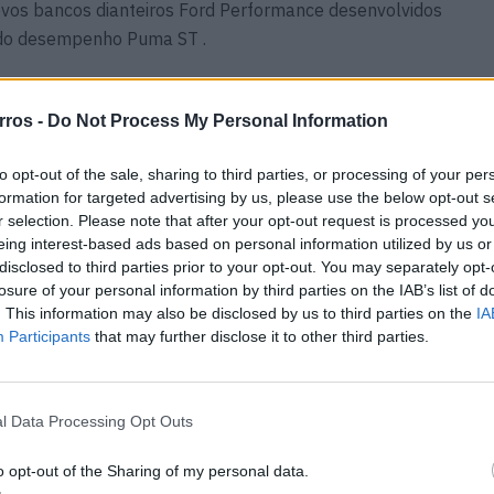
novos bancos dianteiros Ford Performance desenvolvidos
ado desempenho Puma ST .
rros -
Do Not Process My Personal Information
ria no
Há algo no Peaq que muda
to opt-out of the sale, sharing to third parties, or processing of your per
es da
tudo — mas só na linha de
formation for targeted advertising by us, please use the below opt-out s
produção
r selection. Please note that after your opt-out request is processed y
06/08/2026
eing interest-based ads based on personal information utilized by us or
disclosed to third parties prior to your opt-out. You may separately opt-
a
Qashqai e‑POWER volta a
losure of your personal information by third parties on the IAB’s list of
com
surpreender com autonomia
. This information may also be disclosed by us to third parties on the
IA
inédita
Participants
that may further disclose it to other third parties.
06/08/2026
l Data Processing Opt Outs
o opt-out of the Sharing of my personal data.
ela organização líder em saúde da coluna vertebral