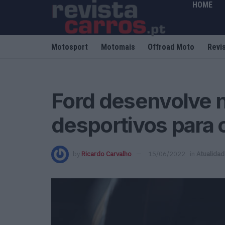
HOME
Motosport
Motomais
Offroad Moto
Revi
Ford desenvolve 
desportivos para
by
Ricardo Carvalho
15/06/2022
in
Atualida