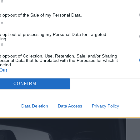
In
), responsável pela Campanha para Costas Mais
 certificação AGR, os bancos possuem nada menos de 14
o opt-out of the Sale of my Personal Data.
s ocupantes o máximo conforto e apoio, em vez de ser
In
o ao banco.
to opt-out of processing my Personal Data for Targeted
ing.
In
ancos com 14 modos de regulação apoiam os
am-se aos seus ocupantes, contribuindo para
o opt-out of Collection, Use, Retention, Sale, and/or Sharing
ersonal Data that Is Unrelated with the Purposes for which it
a mais acessíveis a bordo do Ford ST. Os novos bancos
lected.
Out
sponíveis nos modelos Focus ST e Fiesta ST, uma vez
 procura das versões desportivas ST e ST-Line.
CONFIRM
Data Deletion
Data Access
Privacy Policy