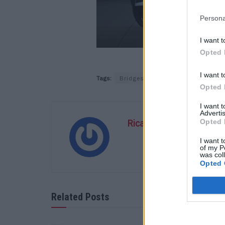
Persona
I want t
Opted 
I want t
Tags:
Bridgestone
Fisker
Opted 
I want 
Advertis
Ricardo Carvalho
Opted 
I want t
of my P
was col
Opted 
Related Posts