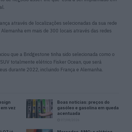
al.
ança através de localizações selecionadas da sua rede
 Alemanha em mais de 300 locais através das redes
ciou que a Bridgestone tinha sido selecionada como o
 SUV totalmente elétrico Fisker Ocean, que será
us durante 2022, incluindo França e Alemanha.
esign
Boas notícias: preços do
 em vez
gasóleo e gasolina em queda
acentuada
07/08/2026
 Q7 já
Mercedes‑AMG: o elétrico