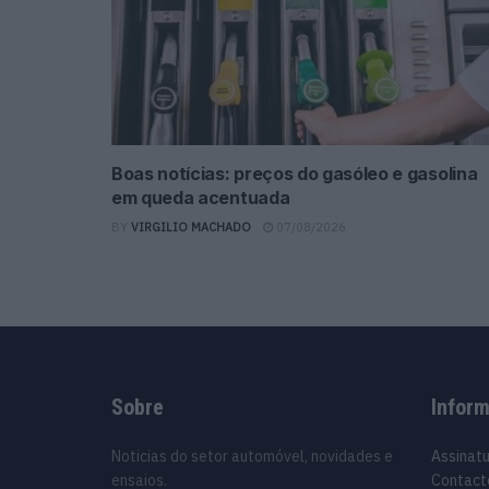
Boas notícias: preços do gasóleo e gasolina
em queda acentuada
BY
VIRGILIO MACHADO
07/08/2026
Sobre
Infor
Noticias do setor automóvel, novidades e
Assinat
ensaios.
Contact