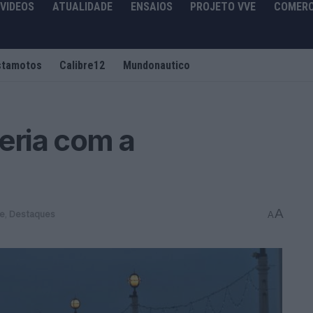
VIDEOS
ATUALIDADE
ENSAIOS
PROJETO VVE
COMERC
stamotos
Calibre12
Mundonautico
eria com a
A
de
,
Destaques
A