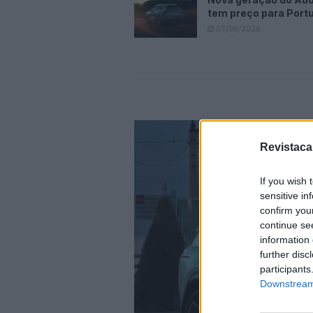
tem preço para Port
07/08/2026
Revistaca
If you wish 
sensitive in
confirm you
continue se
information 
further disc
participants
Downstream 