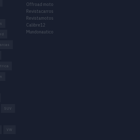
Offroad moto
Revistacarros
Revistamotos
os
Calibre12
Mundonautico
rd
arcas
trica
n
SUV
VW