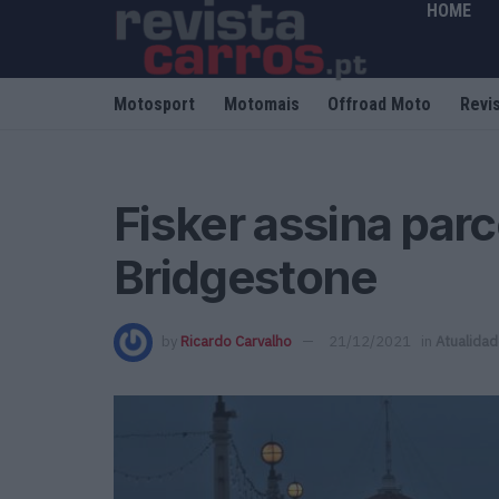
HOME
Motosport
Motomais
Offroad Moto
Revi
Fisker assina parc
Bridgestone
by
Ricardo Carvalho
21/12/2021
in
Atualida