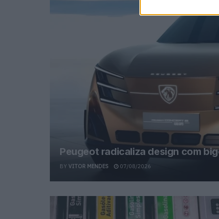
Peugeot radicaliza design com big
BY
VITOR MENDES
07/08/2026