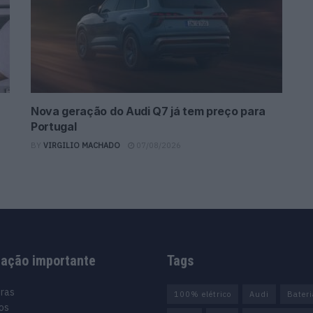
Nova geração do Audi Q7 já tem preço para
Portugal
BY
VIRGILIO MACHADO
07/08/2026
mação importante
Tags
uras
100% elétrico
Audi
Bater
os