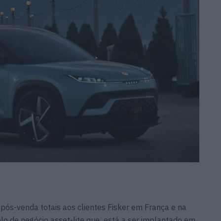
 pós-venda totais aos clientes Fisker em França e na
o de negócio asset-lite que está a ser implantado em