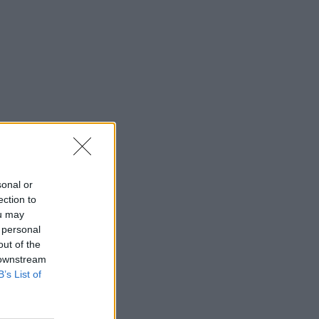
sonal or
ection to
ou may
 personal
out of the
 downstream
B’s List of