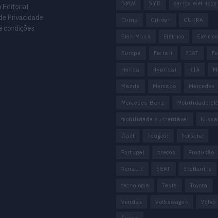
BMW
BYD
carros elétricos
 Editorial
 de Privacidade
China
Citröen
CUPRA
e condições
Elon Musk
Elétrico
Elétric
Europa
Ferrari
FIAT
Fo
Honda
Hyundai
KIA
M
Mazda
Mercado
Mercedes
Mercedes-Benz
Mobilidade elé
mobilidade sustentável
Nissa
Opel
Peugeot
Porsche
Portugal
preços
Produção
Renault
SEAT
Stellantis
tecnologia
Tesla
Toyota
Vendas
Volkswagen
Volvo