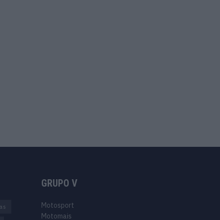
GRUPO V
Motosport
ias
Motomais