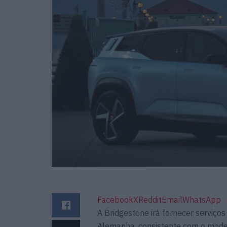
Facebook
X
Reddit
Email
WhatsApp
A Bridgestone irá fornecer serviços
Alemanha, consistente com o model