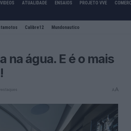
VIDEOS
ATUALIDADE
ENSAIOS
PROJETO VVE
COMERC
stamotos
Calibre12
Mundonautico
a na água. E é o mais
!
A
Destaques
A