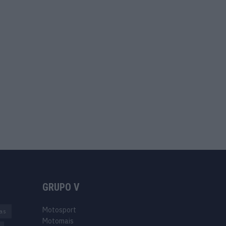
GRUPO V
Motosport
ias
Motomais