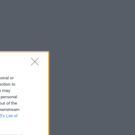
sonal or
ection to
ou may
 personal
out of the
 downstream
B’s List of