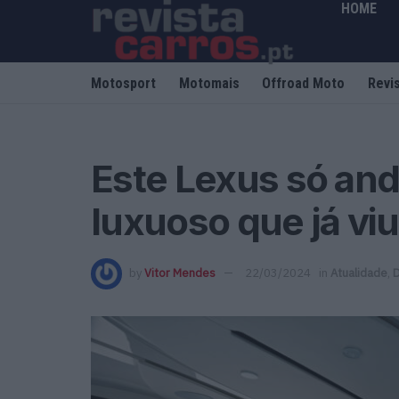
HOME
Motosport
Motomais
Offroad Moto
Revi
Este Lexus só and
luxuoso que já viu
by
Vitor Mendes
22/03/2024
in
Atualidade
,