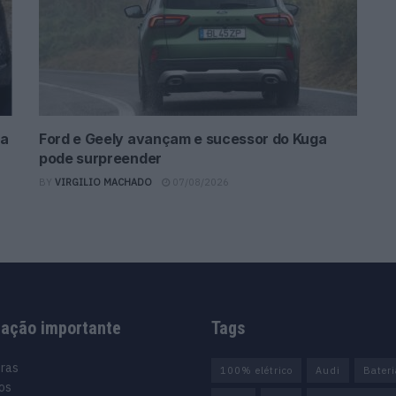
da
Ford e Geely avançam e sucessor do Kuga
pode surpreender
BY
VIRGILIO MACHADO
07/08/2026
mação importante
Tags
uras
100% elétrico
Audi
Bater
os