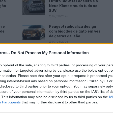
aos
Futuro BMW iX1 acelera e a
ação
Neue Klasse muda tudo no
SUV
07/08/2026
m e
Peugeot radicaliza design
ode
com bigodes de gato em vez
de garras de leão
07/08/2026
rros -
Do Not Process My Personal Information
to opt-out of the sale, sharing to third parties, or processing of your per
formation for targeted advertising by us, please use the below opt-out s
iate de luxo foi pensado como “um refúgio em mar
r selection. Please note that after your opt-out request is processed y
 exigentes se sentem livres e confortáveis.”
eing interest-based ads based on personal information utilized by us or
disclosed to third parties prior to your opt-out. You may separately opt-
losure of your personal information by third parties on the IAB’s list of
design L-finesse da Lexus ao passo que o interior foi
. This information may also be disclosed by us to third parties on the
IA
r o mais confortável possível. E a performance foi
Participants
that may further disclose it to other third parties.