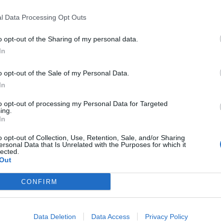
l Data Processing Opt Outs
o opt-out of the Sharing of my personal data.
In
o opt-out of the Sale of my Personal Data.
xo
In
to opt-out of processing my Personal Data for Targeted
ing.
In
o opt-out of Collection, Use, Retention, Sale, and/or Sharing
ersonal Data that Is Unrelated with the Purposes for which it
lected.
Out
CONFIRM
Data Deletion
Data Access
Privacy Policy