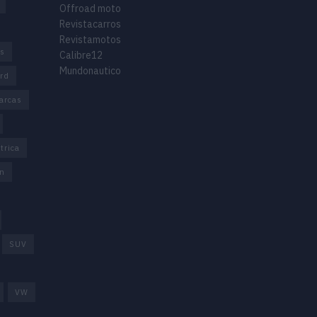
Offroad moto
Revistacarros
Revistamotos
os
Calibre12
Mundonautico
rd
arcas
trica
n
SUV
VW