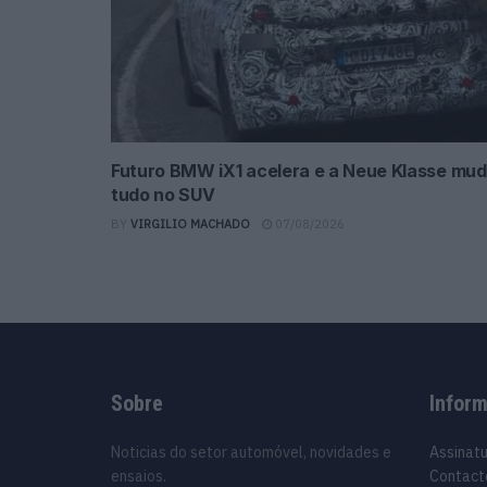
Futuro BMW iX1 acelera e a Neue Klasse mu
tudo no SUV
BY
VIRGILIO MACHADO
07/08/2026
Sobre
Infor
Noticias do setor automóvel, novidades e
Assinat
ensaios.
Contact