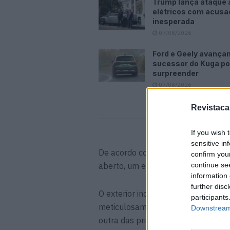
Trump lança ataque 
elétricos com acus
inesperada
07/08/2026
Ford e Geely avança
sucessor do Kuga p
surpreender
07/08/2026
Revistaca
If you wish 
sensitive in
De acordo com os japoneses, este 
confirm you
aberto, um espaço onde até os mais
continue se
information 
further disc
O exterior incorpora a filosofia de 
participants
meticulosamente trabalhado para se
Downstream 
outra das prioridades.