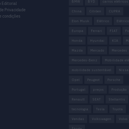
BMW
BYD
carros elétricos
 Editorial
 de Privacidade
China
Citröen
CUPRA
e condições
Elon Musk
Elétrico
Elétric
Europa
Ferrari
FIAT
Fo
Honda
Hyundai
KIA
M
Mazda
Mercado
Mercedes
Mercedes-Benz
Mobilidade elé
mobilidade sustentável
Nissa
Opel
Peugeot
Porsche
Portugal
preços
Produção
Renault
SEAT
Stellantis
tecnologia
Tesla
Toyota
Vendas
Volkswagen
Volvo
Škoda