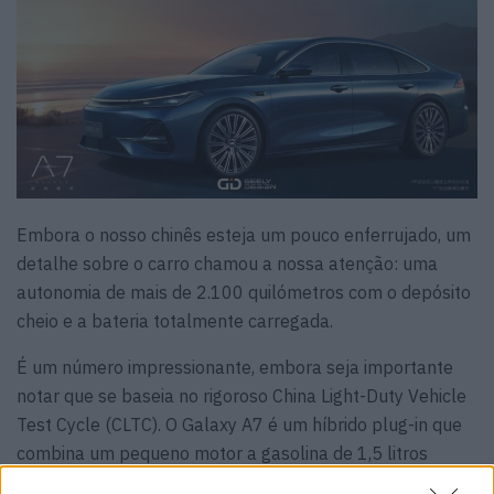
Embora o nosso chinês esteja um pouco enferrujado, um
detalhe sobre o carro chamou a nossa atenção: uma
autonomia de mais de 2.100 quilómetros com o depósito
cheio e a bateria totalmente carregada.
É um número impressionante, embora seja importante
notar que se baseia no rigoroso China Light-Duty Vehicle
Test Cycle (CLTC). O Galaxy A7 é um híbrido plug-in que
combina um pequeno motor a gasolina de 1,5 litros
naturalmente aspirado com um motor elétrico.