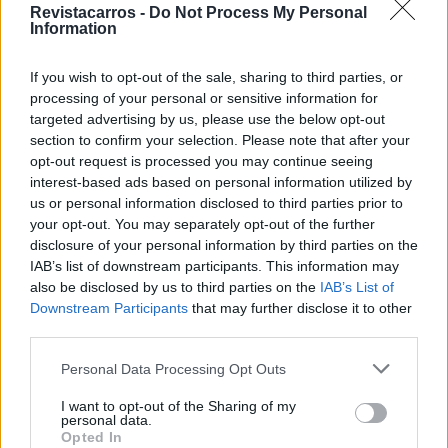
Revistacarros -
Do Not Process My Personal
Information
If you wish to opt-out of the sale, sharing to third parties, or
processing of your personal or sensitive information for
targeted advertising by us, please use the below opt-out
section to confirm your selection. Please note that after your
opt-out request is processed you may continue seeing
interest-based ads based on personal information utilized by
us or personal information disclosed to third parties prior to
your opt-out. You may separately opt-out of the further
disclosure of your personal information by third parties on the
IAB’s list of downstream participants. This information may
also be disclosed by us to third parties on the
IAB’s List of
Relatórios da China indicam que a Geely oferecerá o
Downstream Participants
that may further disclose it to other
Galaxy A7 com várias opções de baterias de fosfato de
third parties.
lítio-ferro (LFP), fornecidas pela CALB e CATL. A maior
será uma bateria de 18,99 kWh, permitindo uma
Personal Data Processing Opt Outs
autonomia apenas elétrica de 120 quilómetros,
I want to opt-out of the Sharing of my
novamente com base no padrão CLTC. Em termos de
personal data.
Opted In
tamanho, o carro mede 4918 mm de comprimento, 1905