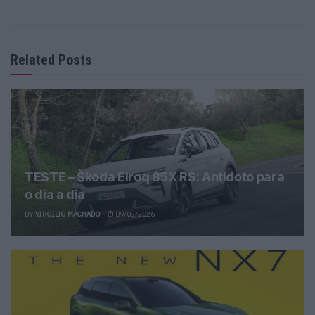
Related Posts
TESTE – Škoda Elroq 85X RS: Antídoto para
o dia a dia
BY
VIRGILIO MACHADO
09/08/2026