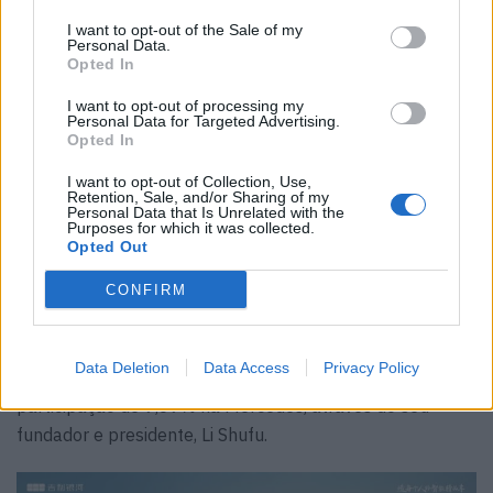
mm de largura e 1495 mm de altura, com uma generosa
I want to opt-out of the Sale of my
Personal Data.
distância entre eixos de 2845 mm.
Opted In
Ele preenche quase todos os requisitos das tendências
I want to opt-out of processing my
Personal Data for Targeted Advertising.
automóveis para 2025: barras de luzes dianteiras e
Opted In
traseiras, um enorme ecrã central e controles físicos
I want to opt-out of Collection, Use,
mínimos. O Galaxy A7 vem com jantes de 17 a 19
Retention, Sale, and/or Sharing of my
Personal Data that Is Unrelated with the
polegadas e pesa até 1.735 kg na sua configuração mais
Purposes for which it was collected.
pesada.
Opted Out
O Galaxy A7 será produzida pela empresa que detém
CONFIRM
várias marcas, incluindo Volvo, Polestar, Lotus, Lynk & Co,
Zeekr e Farizon. A Geely também detém metade da
Data Deletion
Data Access
Privacy Policy
Smart, 49,9% da Proton, 17% da Aston Martin e uma
participação de 9,69% na Mercedes, através do seu
fundador e presidente, Li Shufu.