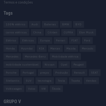
Termos e condições
Tags
100% elétrico
Audi
Baterias
BMW
BYD
carros elétricos
China
Citröen
CUPRA
Elon Musk
Elétrico
Elétricos
Europa
Ferrari
FIAT
Ford
Honda
Hyundai
KIA
Marcas
Mazda
Mercado
Mercedes
Mercedes-Benz
Mobilidade elétrica
mobilidade sustentável
Nissan
Opel
Peugeot
Porsche
Portugal
preços
Produção
Renault
SEAT
Stellantis
SUV
tecnologia
Tesla
Toyota
Vendas
Volkswagen
Volvo
VW
Škoda
GRUPO V