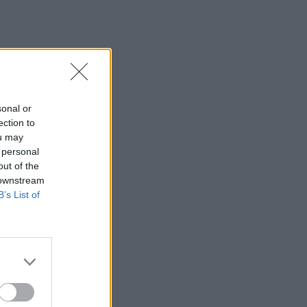
sonal or
ection to
ou may
 personal
out of the
 downstream
B’s List of