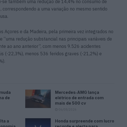
u-se também uma redução de 14,4% no consumo de
9, correspondendo a uma variação no mesmo sentido
Lusa.
Açores e da Madeira, pela primeira vez integrados no
se “uma redução substancial nas principais variáveis de
mente ao ano anterior”, com menos 9.526 acidentes
is (-22,3%), menos 536 feridos graves (-21,2%) e
%).
 muda
Mercedes‑AMG lança
ha de
elétrico de entrada com
mais de 500 cv
06/08/2026
lta a
Honda surpreende com lucro
tonomia
recorde e alerta para