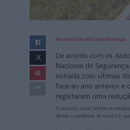
Facebook
X
Reddit
Email
WhatsApp
De acordo com os dado
Nacional de Segurança 
estrada com vítimas d
face ao ano anterior e 
registaram uma reduç
O relatório anual reflete as medid
devido à pandemia de covid-19, qu