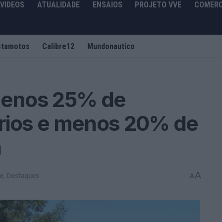
VIDEOS
ATUALIDADE
ENSAIOS
PROJETO VVE
COMERC
stamotos
Calibre12
Mundonautico
enos 25% de
ários e menos 20% de
a
A
de
,
Destaques
A