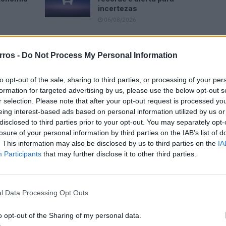
incertezas
06/08/2026
rros -
Do Not Process My Personal Information
to opt-out of the sale, sharing to third parties, or processing of your per
 indica que houve 26.501 acidentes com vítimas em
formation for targeted advertising by us, please use the below opt-out s
tos ocorridas no local do acidente ou durante o
r selection. Please note that after your opt-out request is processed y
eing interest-based ads based on personal information utilized by us or
1.829 feridos graves e 30.706 feridos ligeiros.
disclosed to third parties prior to your opt-out. You may separately opt-
losure of your personal information by third parties on the IAB’s list of
am menos 9.203 acidentes (-25,8%), menos 84 vítimas
. This information may also be disclosed by us to third parties on the
IA
s graves (-20,5%) e menos 12.496 feridos ligeiros
Participants
that may further disclose it to other third parties.
s melhores números desde 2016, mas nem todos os
l Data Processing Opt Outs
a tendência, com Viana do Castelo, Leiria, Lisboa e
o opt-out of the Sharing of my personal data.
to de vítimas mortas na contabilidade anual.