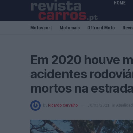
HOME
Motosport
Motomais
Offroad Moto
Revi
Em 2020 houve m
acidentes rodovi
mortos na estrad
by
Ricardo Carvalho
30/03/2021
in
Atualida