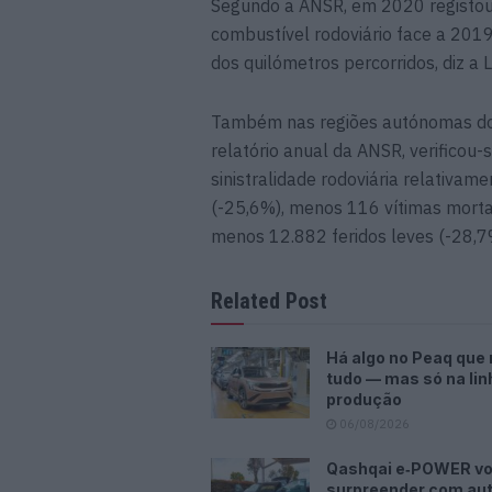
Segundo a ANSR, em 2020 registo
combustível rodoviário face a 201
dos quilómetros percorridos, diz a 
Também nas regiões autónomas dos 
relatório anual da ANSR, verificou-
sinistralidade rodoviária relativa
(-25,6%), menos 116 vítimas morta
menos 12.882 feridos leves (-28,7
Related Post
Há algo no Peaq que
tudo — mas só na lin
produção
06/08/2026
Qashqai e‑POWER vo
surpreender com au