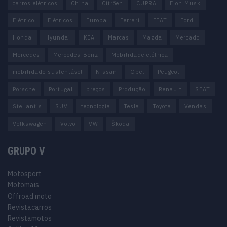
carros elétricos
China
Citröen
CUPRA
Elon Musk
Elétrico
Elétricos
Europa
Ferrari
FIAT
Ford
Honda
Hyundai
KIA
Marcas
Mazda
Mercado
Mercedes
Mercedes-Benz
Mobilidade elétrica
mobilidade sustentável
Nissan
Opel
Peugeot
Porsche
Portugal
preços
Produção
Renault
SEAT
Stellantis
SUV
tecnologia
Tesla
Toyota
Vendas
Volkswagen
Volvo
VW
Škoda
GRUPO V
Motosport
Motomais
Offroad moto
Revistacarros
Revistamotos