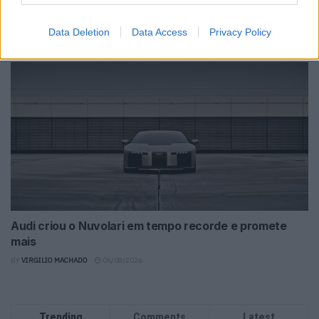
Produção automóvel cai e deixa indústria à espera de
novo sinal
Data Deletion
Data Access
Privacy Policy
BY
VIRGILIO MACHADO
06/08/2026
Audi criou o Nuvolari em tempo recorde e promete
mais
BY
VIRGILIO MACHADO
06/08/2026
Trending
Comments
Latest