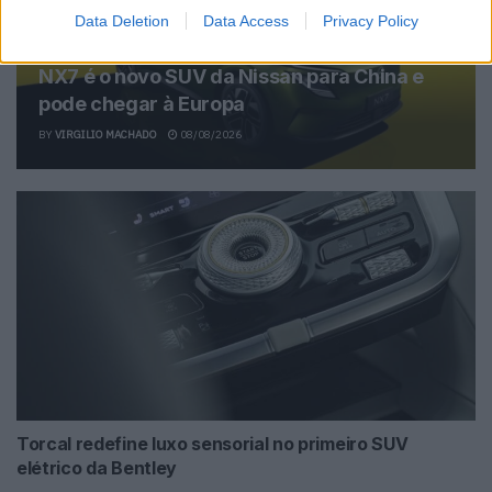
Data Deletion
Data Access
Privacy Policy
NX7 é o novo SUV da Nissan para China e
pode chegar à Europa
BY
VIRGILIO MACHADO
08/08/2026
Torcal redefine luxo sensorial no primeiro SUV
elétrico da Bentley