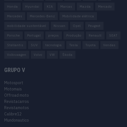
Honda
Hyundai
KIA
Marcas
Mazda
Mercado
Mercedes
Mercedes-Benz
Mobilidade elétrica
mobilidade sustentável
Nissan
Opel
Peugeot
Porsche
Portugal
preços
Produção
Renault
SEAT
Stellantis
SUV
tecnologia
Tesla
Toyota
Vendas
Volkswagen
Volvo
VW
Škoda
GRUPO V
Motosport
Motomais
Offroad moto
Revistacarros
Revistamotos
Calibre12
Mundonautico