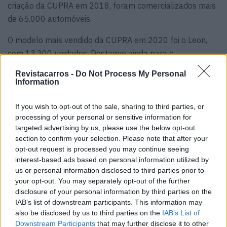
criação da CUPRA em 2018, foram comercializados mais
de 65.000 automóveis.
O modelo mais vendido da CUPRA em 2020 foi o Leon,
com 13.300 unidades. Destaque ainda para o
desempenho do CUPRA Ateca, com 10.500 veículos
Revistacarros -
Do Not Process My Personal
vendidos, e do novo Formentor, dos quais 3.600 unidades
Information
foram entregues desde o seu lançamento na reta final do
ano.
If you wish to opt-out of the sale, sharing to third parties, or
processing of your personal or sensitive information for
targeted advertising by us, please use the below opt-out
section to confirm your selection. Please note that after your
opt-out request is processed you may continue seeing
interest-based ads based on personal information utilized by
us or personal information disclosed to third parties prior to
your opt-out. You may separately opt-out of the further
disclosure of your personal information by third parties on the
IAB’s list of downstream participants. This information may
also be disclosed by us to third parties on the
IAB’s List of
Downstream Participants
that may further disclose it to other