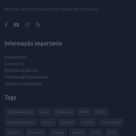
Noticias do setor automóvel, novidades e ensaios.
Informação importante
Assinaturas
Contactos
Estatuto Editorial
Política de Privacidade
Termos e condições
Tags
100% elétrico
Audi
Baterias
BMW
BYD
carros elétricos
China
Citröen
CUPRA
Elon Musk
Elétrico
Elétricos
Europa
Ferrari
FIAT
Ford