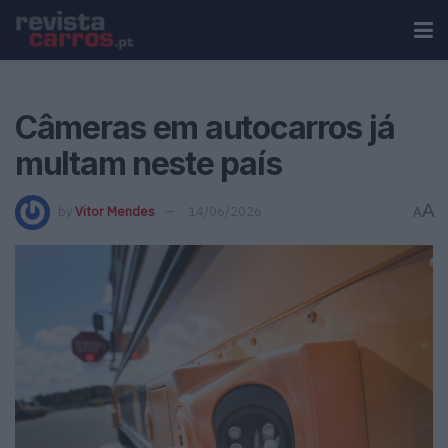
Câmeras em autocarros já
multam neste país
A
by
Vitor Mendes
14/06/2026
A