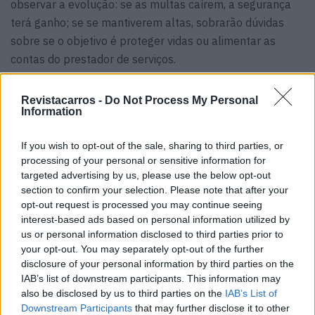
observar a evolução: se as multas caírem, a segurança
terá ganho; se se mantiverem altas, sobrarão dúvidas
sobre se o objetivo é proteger vidas ou alimentar as
contas do prestador de serviços.
Revistacarros -
Do Not Process My Personal
Information
If you wish to opt-out of the sale, sharing to third parties, or
processing of your personal or sensitive information for
targeted advertising by us, please use the below opt-out
Vitor Mendes
section to confirm your selection. Please note that after your
opt-out request is processed you may continue seeing
interest-based ads based on personal information utilized by
us or personal information disclosed to third parties prior to
your opt-out. You may separately opt-out of the further
Related Posts
disclosure of your personal information by third parties on the
IAB’s list of downstream participants. This information may
also be disclosed by us to third parties on the
IAB’s List of
Downstream Participants
that may further disclose it to other