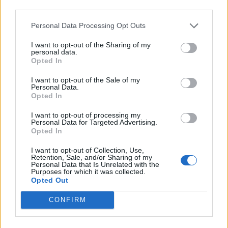
third parties.
Personal Data Processing Opt Outs
Peugeot radicaliza design com bigodes de
I want to opt-out of the Sharing of my
personal data.
gato em vez de garras de leão
Opted In
BY
VITOR MENDES
07/08/2026
I want to opt-out of the Sale of my
Personal Data.
Opted In
I want to opt-out of processing my
Personal Data for Targeted Advertising.
Opted In
I want to opt-out of Collection, Use,
Retention, Sale, and/or Sharing of my
Personal Data that Is Unrelated with the
Purposes for which it was collected.
Opted Out
CONFIRM
Boas notícias: preços do gasóleo e gasolina em queda
acentuada