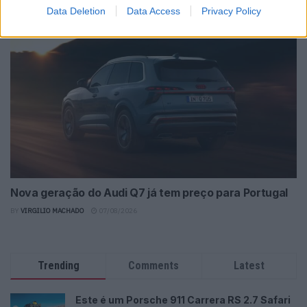
Data Deletion
Data Access
Privacy Policy
BY
VIRGILIO MACHADO
07/08/2026
Nova geração do Audi Q7 já tem preço para Portugal
BY
VIRGILIO MACHADO
07/08/2026
Trending
Comments
Latest
Este é um Porsche 911 Carrera RS 2.7 Safari