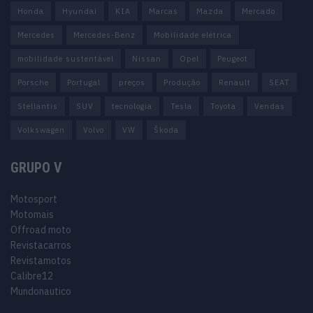
Honda
Hyundai
KIA
Marcas
Mazda
Mercado
Mercedes
Mercedes-Benz
Mobilidade elétrica
mobilidade sustentável
Nissan
Opel
Peugeot
Porsche
Portugal
preços
Produção
Renault
SEAT
Stellantis
SUV
tecnologia
Tesla
Toyota
Vendas
Volkswagen
Volvo
VW
Škoda
GRUPO V
Motosport
Motomais
Offroad moto
Revistacarros
Revistamotos
Calibre12
Mundonautico