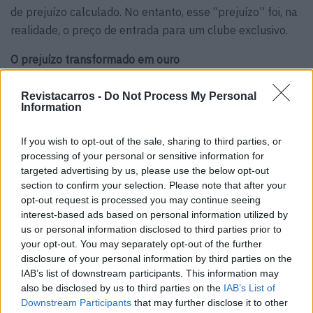
de prejuízo calculado. No entanto, esse “prejuízo” foi, na
realidade, o preço de entrada para um clube exclusivo.
O prejuízo transformado em ouro
O LFA cumpriu a sua missão de forma brilhante. Não só
Revistacarros -
Do Not Process My Personal
demonstrou ao mundo que a Lexus era capaz de rivalizar
Information
com a Ferrari, a Lamborghini e a Porsche na engenharia
If you wish to opt-out of the sale, sharing to third parties, or
de topo, como criou um objeto de culto. A sua
processing of your personal or sensitive information for
combinação de um motor atmosférico sublime, um chassi
targeted advertising by us, please use the below opt-out
de fibra de carbono e uma produção minúscula garantiu-
section to confirm your selection. Please note that after your
lhe um estatuto mítico.
opt-out request is processed you may continue seeing
interest-based ads based on personal information utilized by
Hoje, o LFA é um dos carros colecionáveis mais cobiçados
us or personal information disclosed to third parties prior to
your opt-out. You may separately opt-out of the further
da sua era, com valores no mercado secundário a
disclosure of your personal information by third parties on the
superarem largamente o seu preço original. O prejuízo
IAB’s list of downstream participants. This information may
operacional de então transformou-se num investimento
also be disclosed by us to third parties on the
IAB’s List of
incalculável em prestígio.
Downstream Participants
that may further disclose it to other