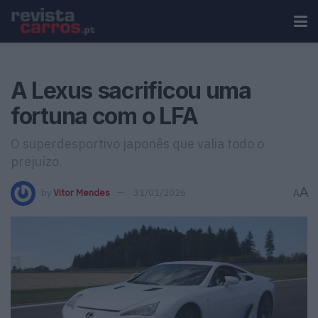
A Lexus sacrificou uma
fortuna com o LFA
O superdesportivo japonês que valia todo o
prejuízo.
A
by
Vitor Mendes
31/01/2026
A