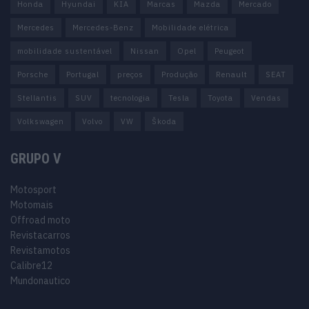
Honda
Hyundai
KIA
Marcas
Mazda
Mercado
Mercedes
Mercedes-Benz
Mobilidade elétrica
mobilidade sustentável
Nissan
Opel
Peugeot
Porsche
Portugal
preços
Produção
Renault
SEAT
Stellantis
SUV
tecnologia
Tesla
Toyota
Vendas
Volkswagen
Volvo
VW
Škoda
GRUPO V
Motosport
Motomais
Offroad moto
Revistacarros
Revistamotos
Calibre12
Mundonautico