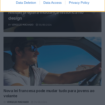
Data Deletion
Data Access
Privacy Policy
Nissan prepara mudança histórica no
design
BY
VIRGILIO MACHADO
05/08/2026
Nova lei francesa pode mudar tudo para jovens ao
volante
BY
VIRGILIO MACHADO
05/08/2026