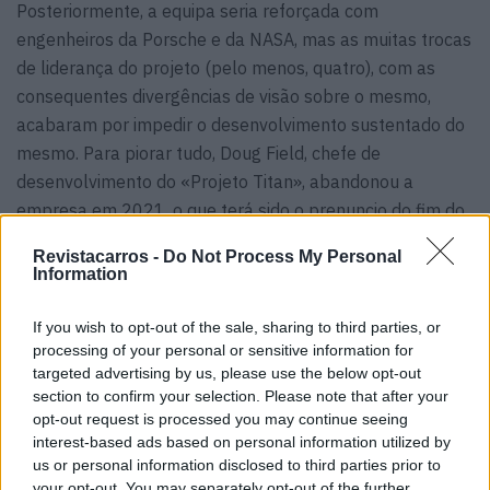
Posteriormente, a equipa seria reforçada com
engenheiros da Porsche e da NASA, mas as muitas trocas
de liderança do projeto (pelo menos, quatro), com as
consequentes divergências de visão sobre o mesmo,
acabaram por impedir o desenvolvimento sustentado do
mesmo. Para piorar tudo, Doug Field, chefe de
desenvolvimento do «Projeto Titan», abandonou a
empresa em 2021, o que terá sido o prenuncio do fim do
programa.
Revistacarros -
Do Not Process My Personal
Information
Tags:
100% elétrico
Apple
If you wish to opt-out of the sale, sharing to third parties, or
processing of your personal or sensitive information for
targeted advertising by us, please use the below opt-out
section to confirm your selection. Please note that after your
opt-out request is processed you may continue seeing
interest-based ads based on personal information utilized by
us or personal information disclosed to third parties prior to
Vitor Mendes
your opt-out. You may separately opt-out of the further