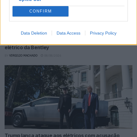
CONFIRM
Data Deletion
Data Access
Privacy Policy
Torcal redefine luxo sensorial no primeiro SUV
elétrico da Bentley
BY
VIRGILIO MACHADO
08/08/2026
Trump lança ataque aos elétricos com acusação