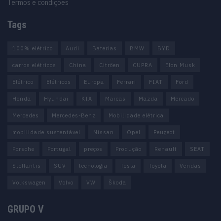
Termos e condições
Tags
100% elétrico
Audi
Baterias
BMW
BYD
carros elétricos
China
Citröen
CUPRA
Elon Musk
Elétrico
Elétricos
Europa
Ferrari
FIAT
Ford
Honda
Hyundai
KIA
Marcas
Mazda
Mercado
Mercedes
Mercedes-Benz
Mobilidade elétrica
mobilidade sustentável
Nissan
Opel
Peugeot
Porsche
Portugal
preços
Produção
Renault
SEAT
Stellantis
SUV
tecnologia
Tesla
Toyota
Vendas
Volkswagen
Volvo
VW
Škoda
GRUPO V