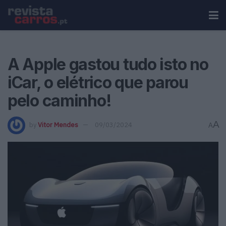
A Apple gastou tudo isto no
iCar, o elétrico que parou
pelo caminho!
A
by
Vitor Mendes
09/03/2024
A