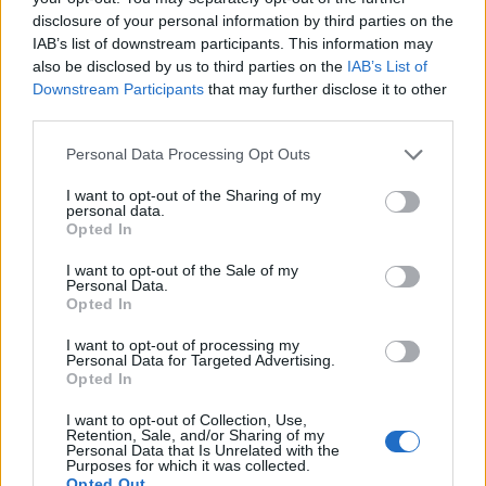
disclosure of your personal information by third parties on the
IAB’s list of downstream participants. This information may
also be disclosed by us to third parties on the
IAB’s List of
Related Posts
Downstream Participants
that may further disclose it to other
third parties.
Personal Data Processing Opt Outs
I want to opt-out of the Sharing of my
personal data.
Opted In
NX7 é o novo SUV da Nissan para China e
I want to opt-out of the Sale of my
Personal Data.
pode chegar à Europa
Opted In
BY
VIRGILIO MACHADO
08/08/2026
I want to opt-out of processing my
Personal Data for Targeted Advertising.
Opted In
I want to opt-out of Collection, Use,
Retention, Sale, and/or Sharing of my
Personal Data that Is Unrelated with the
Purposes for which it was collected.
Opted Out