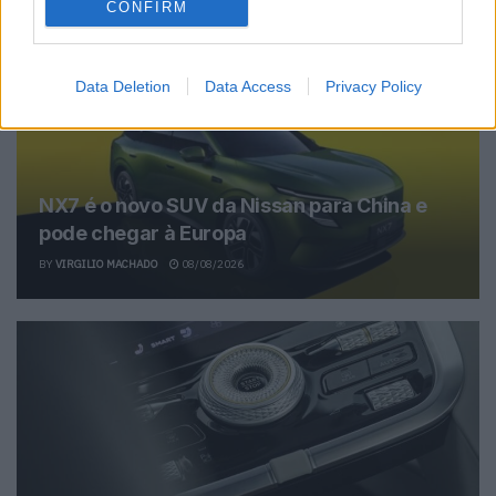
CONFIRM
Related Posts
Data Deletion
Data Access
Privacy Policy
NX7 é o novo SUV da Nissan para China e
pode chegar à Europa
BY
VIRGILIO MACHADO
08/08/2026