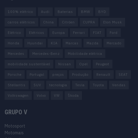
100% elétrico
Audi
Baterias
BMW
BYD
carros elétricos
China
Citröen
CUPRA
Elon Musk
Elétrico
Elétricos
Europa
Ferrari
FIAT
Ford
Honda
Hyundai
KIA
Marcas
Mazda
Mercado
Mercedes
Mercedes-Benz
Mobilidade elétrica
mobilidade sustentável
Nissan
Opel
Peugeot
Porsche
Portugal
preços
Produção
Renault
SEAT
Stellantis
SUV
tecnologia
Tesla
Toyota
Vendas
Volkswagen
Volvo
VW
Škoda
GRUPO V
Motosport
Motomais