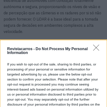
existência de automóveis com condução totalmente
autónoma e segura, proporcionando os níveis de visão e
de percepção ​​que as câmeras e os radares por si só não
podem fornecer. O LiDAR é a base ideal para a tomada
segura de decisões em ambientes complexos a alta
velocidade.
Para ativar o Highway Pilot, a tecnologia da Luminar irá
Revistacarros -
Do Not Process My Personal
funcionar com o software de condução autónoma e com
Information
as câmeras, com os radares e com os sistemas de
backup para funções como a direção, a travagem e a
If you wish to opt-out of the sale, sharing to third parties, or
energia das baterias. Isto irá permitir um recurso seguro
processing of your personal or sensitive information for
targeted advertising by us, please use the below opt-out
e totalmente autónomo para utilizar em auto-estrada.
section to confirm your selection. Please note that after your
opt-out request is processed you may continue seeing
interest-based ads based on personal information utilized by
us or personal information disclosed to third parties prior to
your opt-out. You may separately opt-out of the further
disclosure of your personal information by third parties on the