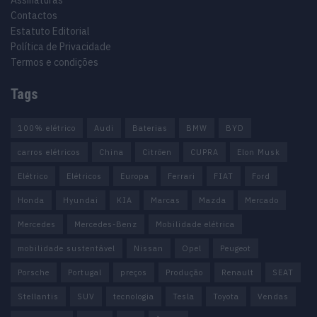
Assinaturas
Contactos
Estatuto Editorial
Política de Privacidade
Termos e condições
Tags
100% elétrico
Audi
Baterias
BMW
BYD
carros elétricos
China
Citröen
CUPRA
Elon Musk
Elétrico
Elétricos
Europa
Ferrari
FIAT
Ford
Honda
Hyundai
KIA
Marcas
Mazda
Mercado
Mercedes
Mercedes-Benz
Mobilidade elétrica
mobilidade sustentável
Nissan
Opel
Peugeot
Porsche
Portugal
preços
Produção
Renault
SEAT
Stellantis
SUV
tecnologia
Tesla
Toyota
Vendas