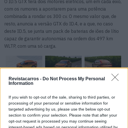
O ID.5 GTX terá dois motores elétricos, um em cada eixo,
com os rumores a apontarem para uma potência
combinada a rondar os 300 cv. O mesmo valor que, de
resto, anuncia a versão GTX do ID.4, e a que, no caso
deste ID.5, se junta um pack de baterias de iões de lítio
capaz de garantir autonomias na ordem dos 497 km
WLTP, com uma só carga.
Revistacarros -
Do Not Process My Personal
Information
If you wish to opt-out of the sale, sharing to third parties, or
Tags:
Volkswagen ID.5
processing of your personal or sensitive information for
targeted advertising by us, please use the below opt-out
section to confirm your selection. Please note that after your
opt-out request is processed you may continue seeing
interest-based ads based on personal information utilized by