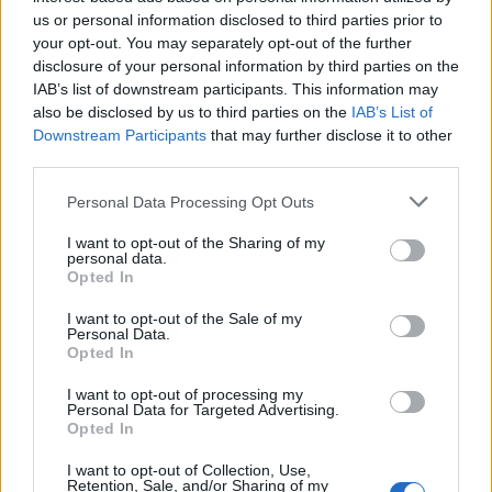
us or personal information disclosed to third parties prior to
your opt-out. You may separately opt-out of the further
disclosure of your personal information by third parties on the
Ricardo Carvalho
IAB’s list of downstream participants. This information may
also be disclosed by us to third parties on the
IAB’s List of
Downstream Participants
that may further disclose it to other
third parties.
Related Posts
Personal Data Processing Opt Outs
I want to opt-out of the Sharing of my
personal data.
Opted In
I want to opt-out of the Sale of my
Personal Data.
Opted In
Revuelto SV faz história no Hockenheimring
antes da estreia
I want to opt-out of processing my
Personal Data for Targeted Advertising.
BY
VIRGILIO MACHADO
06/08/2026
Opted In
I want to opt-out of Collection, Use,
Retention, Sale, and/or Sharing of my