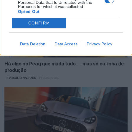
Personal Data that Is Unrelated with the
Purposes for which it was collected.
Opted Out
CONFIRM
Data Deletion
Data Access
Privacy Policy
Há algo no Peaq que muda tudo — mas só na linha de
produção
BY
VIRGILIO MACHADO
06/08/2026