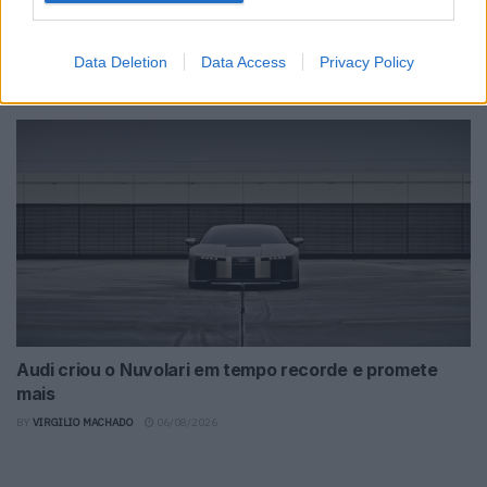
Produção automóvel cai e deixa indústria à espera de
novo sinal
Data Deletion
Data Access
Privacy Policy
BY
VIRGILIO MACHADO
06/08/2026
Audi criou o Nuvolari em tempo recorde e promete
mais
BY
VIRGILIO MACHADO
06/08/2026