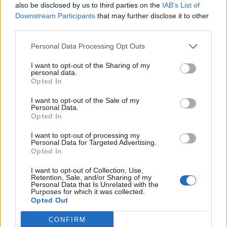
also be disclosed by us to third parties on the
IAB’s List of
Downstream Participants
that may further disclose it to other
third parties.
Personal Data Processing Opt Outs
I want to opt-out of the Sharing of my
Novo Bugatti Destrier mostra que o W16
personal data.
Opted In
ainda não acabou
I want to opt-out of the Sale of my
BY
VIRGILIO MACHADO
06/08/2026
Personal Data.
Opted In
I want to opt-out of processing my
Personal Data for Targeted Advertising.
Opted In
I want to opt-out of Collection, Use,
Retention, Sale, and/or Sharing of my
Personal Data that Is Unrelated with the
Purposes for which it was collected.
Opted Out
CONFIRM