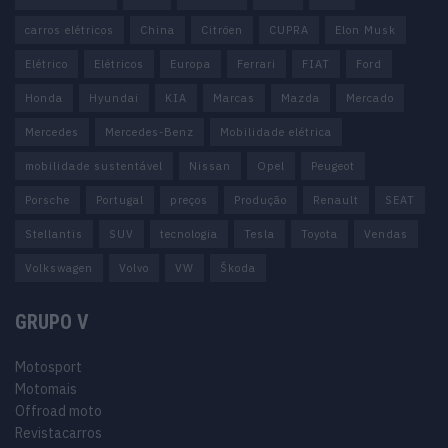
carros elétricos
China
Citröen
CUPRA
Elon Musk
Elétrico
Elétricos
Europa
Ferrari
FIAT
Ford
Honda
Hyundai
KIA
Marcas
Mazda
Mercado
Mercedes
Mercedes-Benz
Mobilidade elétrica
mobilidade sustentável
Nissan
Opel
Peugeot
Porsche
Portugal
preços
Produção
Renault
SEAT
Stellantis
SUV
tecnologia
Tesla
Toyota
Vendas
Volkswagen
Volvo
VW
Škoda
GRUPO V
Motosport
Motomais
Offroad moto
Revistacarros