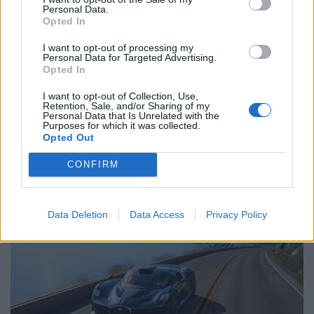
Personal Data.
Related Posts
Opted In
I want to opt-out of processing my
Personal Data for Targeted Advertising.
Opted In
I want to opt-out of Collection, Use,
Retention, Sale, and/or Sharing of my
Personal Data that Is Unrelated with the
Purposes for which it was collected.
Smart #2 revela-se — mas ainda guarda
Opted Out
segredos importantes
CONFIRM
BY
VIRGILIO MACHADO
07/08/2026
Data Deletion
Data Access
Privacy Policy