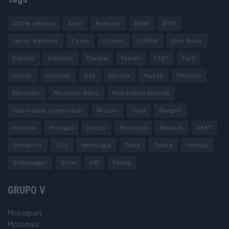
100% elétrico
Audi
Baterias
BMW
BYD
carros elétricos
China
Citröen
CUPRA
Elon Musk
Elétrico
Elétricos
Europa
Ferrari
FIAT
Ford
Honda
Hyundai
KIA
Marcas
Mazda
Mercado
Mercedes
Mercedes-Benz
Mobilidade elétrica
mobilidade sustentável
Nissan
Opel
Peugeot
Porsche
Portugal
preços
Produção
Renault
SEAT
Stellantis
SUV
tecnologia
Tesla
Toyota
Vendas
Volkswagen
Volvo
VW
Škoda
GRUPO V
Motosport
Motomais