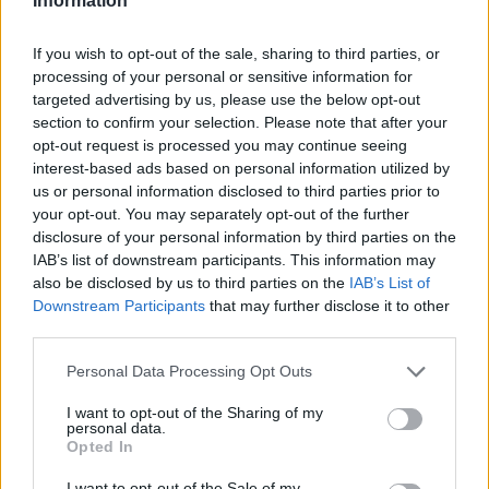
novas regras para a carta
Information
de condução: saiba o que
If you wish to opt-out of the sale, sharing to third parties, or
processing of your personal or sensitive information for
muda
targeted advertising by us, please use the below opt-out
section to confirm your selection. Please note that after your
opt-out request is processed you may continue seeing
interest-based ads based on personal information utilized by
us or personal information disclosed to third parties prior to
Tags:
ESS
luzes de emergência
sistema
travagem
your opt-out. You may separately opt-out of the further
UE
União Europeia
disclosure of your personal information by third parties on the
IAB’s list of downstream participants. This information may
also be disclosed by us to third parties on the
IAB’s List of
Downstream Participants
that may further disclose it to other
third parties.
Personal Data Processing Opt Outs
Virgilio Machado
I want to opt-out of the Sharing of my
personal data.
Opted In
I want to opt-out of the Sale of my