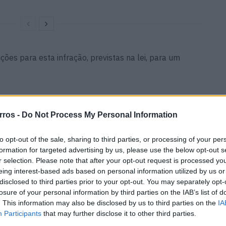
ões para esta infração, previstas na lei, para um
rros -
Do Not Process My Personal Information
a 600 euros
to opt-out of the sale, sharing to third parties, or processing of your per
nsão de veículo para empresas)
– 1 a 12 meses
formation for targeted advertising by us, please use the below opt-out s
 durante 5 anos
r selection. Please note that after your opt-out request is processed y
eing interest-based ads based on personal information utilized by us or
disclosed to third parties prior to your opt-out. You may separately opt-
losure of your personal information by third parties on the IAB’s list of
vel contestar a sua multa de trânsito, principalmente
. This information may also be disclosed by us to third parties on the
IA
Participants
that may further disclose it to other third parties.
GRAVE
, a fim do condutor/a não ﬁcar proibida/o de