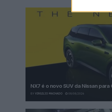
NX7 é o novo SUV da Nissan para 
BY
VIRGILIO MACHADO
08/08/2026