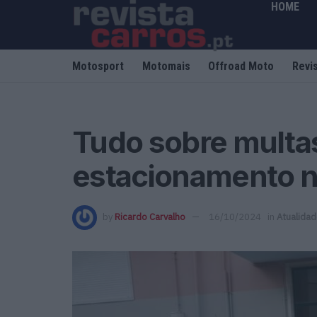
HOME
Motosport
Motomais
Offroad Moto
Revi
Tudo sobre multa
estacionamento n
by
Ricardo Carvalho
16/10/2024
in
Atualida