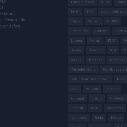
uras
100% elétrico
Audi
Bater
os
BMW
BYD
carros elétricos
 Editorial
 de Privacidade
China
Citröen
CUPRA
e condições
Elon Musk
Elétrico
Elétric
Europa
Ferrari
FIAT
Fo
Honda
Hyundai
KIA
M
Mazda
Mercado
Mercedes
Mercedes-Benz
Mobilidade elé
mobilidade sustentável
Nissa
Opel
Peugeot
Porsche
Portugal
preços
Produção
Renault
SEAT
Stellantis
tecnologia
Tesla
Toyota