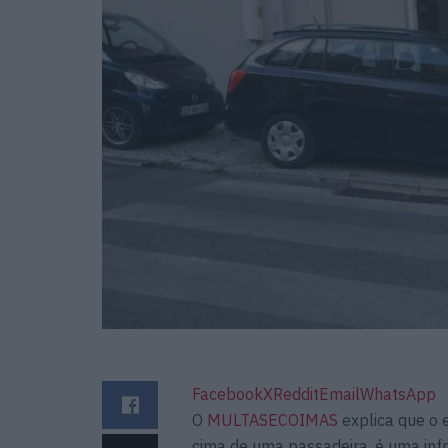
Facebook
X
Reddit
Email
WhatsApp
O
MULTASECOIMAS
explica que o
cima de uma passadeira, é uma in