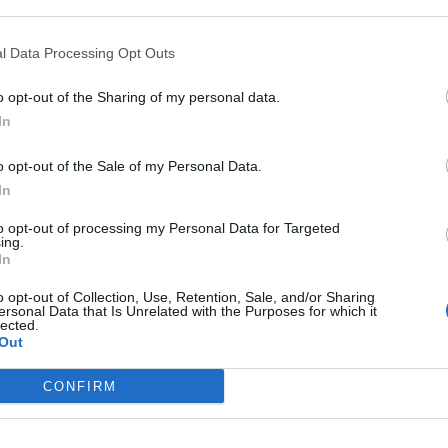
rodoviário manchado, e não perder pontos na carta; e as
o apreendido. Atenção que pagar a multa não evita
l Data Processing Opt Outs
estar
, para evitar a proibição de conduzir e a
o opt-out of the Sharing of my personal data.
In
o opt-out of the Sale of my Personal Data.
s
In
to opt-out of processing my Personal Data for Targeted
ing.
In
o opt-out of Collection, Use, Retention, Sale, and/or Sharing
ersonal Data that Is Unrelated with the Purposes for which it
lected.
Out
CONFIRM