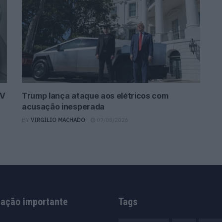
UV
Trump lança ataque aos elétricos com
acusação inesperada
BY
VIRGILIO MACHADO
07/08/2026
mação importante
Tags