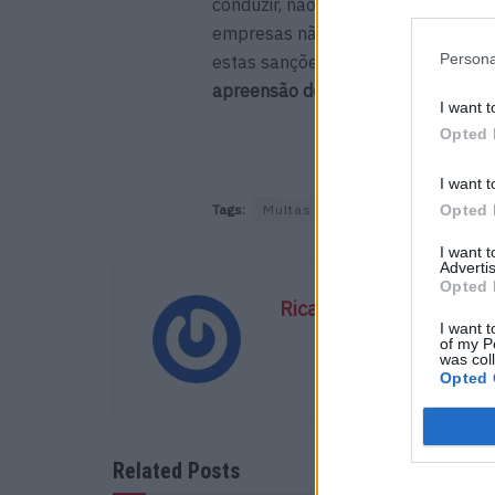
conduzir, não ﬁcar com o cadastro 
empresas não ficarem com o veícul
Persona
estas sanções.
Poderá sempre cont
apreensão de veículo.
I want t
Opted 
I want t
Tags:
Multas e Coimas
Passadeira
Opted 
I want 
Advertis
Opted 
Ricardo Carvalho
I want t
of my P
was col
Opted 
Related Posts