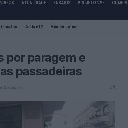
VIDEOS
ATUALIDADE
ENSAIOS
PROJETO VVE
COMERC
stamotos
Calibre12
Mundonautico
s por paragem e
as passadeiras
A
de
,
Destaques
A