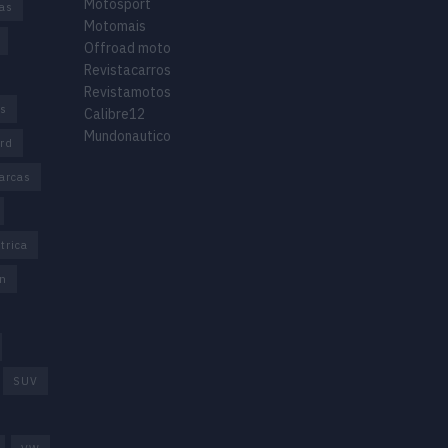
Motosport
ias
Motomais
Offroad moto
Revistacarros
Revistamotos
os
Calibre12
Mundonautico
rd
arcas
trica
n
SUV