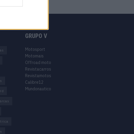
GRUPO V
Motosport
ias
Motomais
Offroad moto
Revistacarros
Revistamotos
os
Calibre12
Mundonautico
rd
arcas
trica
n