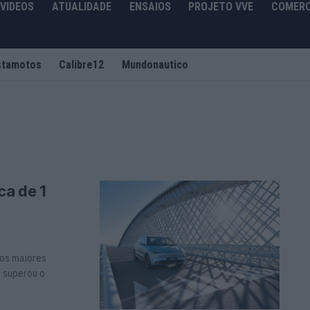
VIDEOS
ATUALIDADE
ENSAIOS
PROJETO VVE
COMERC
stamotos
Calibre12
Mundonautico
ca de 1
os maiores
e superou o