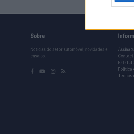
Sobre
Infor
Noticias do setor automóvel, novidades e
Assinat
ensaios.
Contact
Estatuto
Política
Termos 