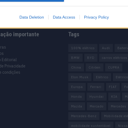
Data Deletion
Data Access
Privacy Policy
mação importante
Tags
uras
100% elétrico
Audi
Bater
os
BMW
BYD
carros elétricos
 Editorial
 de Privacidade
China
Citröen
CUPRA
e condições
Elon Musk
Elétrico
Elétric
Europa
Ferrari
FIAT
Fo
Honda
Hyundai
KIA
M
Mazda
Mercado
Mercedes
Mercedes-Benz
Mobilidade elé
mobilidade sustentável
Nissa