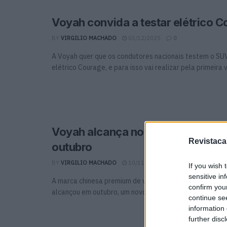
Voyah convida a testar elétrico 
BY
VIRGILIO MACHADO
03/12/2025
0
A Voyah quer que os condutores nacionais testem o SU
elétrico Courage, e para isso vai realizar pela primeira ve
Voyah alcança novo recorde de 
Revistaca
outubro
BY
VIRGILIO MACHADO
10/11/2025
0
If you wish 
sensitive in
A marca chinesa premium de veículos elétricos, Voyah, 
confirm you
alcançou em outubro, um novo máximo mensal mundial, a
continue se
information 
further disc