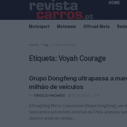
HOME
Motosport
Motomais
Offroad Moto
Revi
Home
Tag
Voyah Courage
Etiqueta:
Voyah Courage
Grupo Dongfeng ultrapassa a mar
milhão de veículos
BY
VIRGILIO MACHADO
07/01/2026
0
A Dongfeng Motor Corporation (Grupo Dongfeng), um d
fabricantes automóveis estatais da China, anunciou qu
objetivo anual de vendas ...