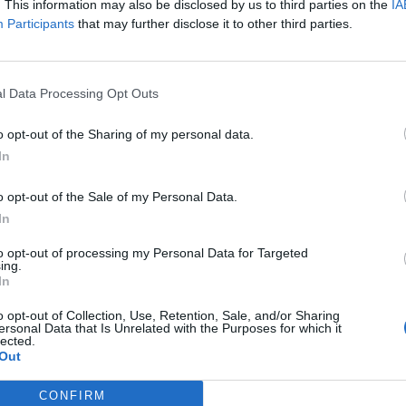
. This information may also be disclosed by us to third parties on the
IA
usive 80
Participants
that may further disclose it to other third parties.
l Data Processing Opt Outs
 orientada para o
omes grandes com
o opt-out of the Sharing of my personal data.
In
o opt-out of the Sale of my Personal Data.
 Courage
In
to opt-out of processing my Personal Data for Targeted
ing.
In
 posicionado no
o opt-out of Collection, Use, Retention, Sale, and/or Sharing
ersonal Data that Is Unrelated with the Purposes for which it
lected.
Out
CONFIRM