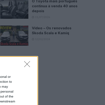
O Toyota mais português
continua à venda 40 anos
depois
31/07/2026
Vídeo – Os renovados
Skoda Scala e Kamiq
12/02/2024
sonal or
ection to
ou may
 personal
out of the
 downstream