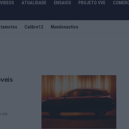
VIDEOS
ATUALIDADE
ENSAIOS
PROJETO VVE
COMERC
stamotos
Calibre12
Mundonautico
veis
es em