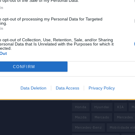
o opt-out of the Sale of my Personal Data.
In
to opt-out of processing my Personal Data for Targeted
ing.
In
o opt-out of Collection, Use, Retention, Sale, and/or Sharing
mação importante
Tags
ersonal Data that Is Unrelated with the Purposes for which it
lected.
Out
uras
100% elétrico
Audi
Bater
os
BMW
BYD
carros elétricos
CONFIRM
 Editorial
 de Privacidade
China
Citröen
CUPRA
e condições
Elon Musk
Elétrico
Elétric
Data Deletion
Data Access
Privacy Policy
Europa
Ferrari
FIAT
Fo
Honda
Hyundai
KIA
M
Mazda
Mercado
Mercedes
Mercedes-Benz
Mobilidade elé