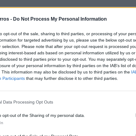
protege
rros -
Do Not Process My Personal Information
to opt-out of the sale, sharing to third parties, or processing of your per
formation for targeted advertising by us, please use the below opt-out s
rugada, na zona
r selection. Please note that after your opt-out request is processed y
eing interest-based ads based on personal information utilized by us or
disclosed to third parties prior to your opt-out. You may separately opt-
losure of your personal information by third parties on the IAB’s list of
. This information may also be disclosed by us to third parties on the
IA
utilização”
Participants
that may further disclose it to other third parties.
lização”) para
l Data Processing Opt Outs
ara condutores que
o opt-out of the Sharing of my personal data.
In