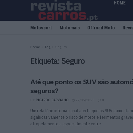
HOME
Motosport
Motomais
Offroad Moto
Revi
Home
Tag
Seguro
Etiqueta:
Seguro
Até que ponto os SUV são automó
seguros?
BY
RICARDO CARVALHO
27/05/2025
0
Um relatório internacional alerta que os SUV aumentam
significativamente o risco de morte e ferimentos grav
atropelamentos, especialmente entre ...