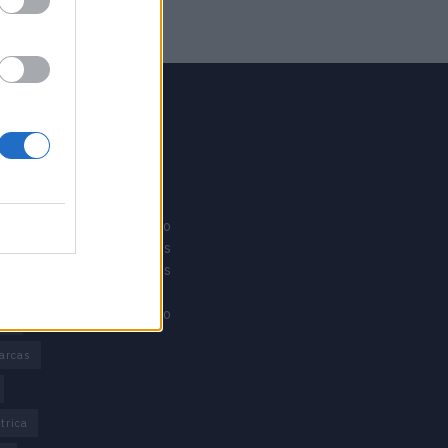
GRUPO V
Motosport
ias
Motomais
Offroad moto
Revistacarros
Revistamotos
os
Calibre12
Mundonautico
rd
arcas
trica