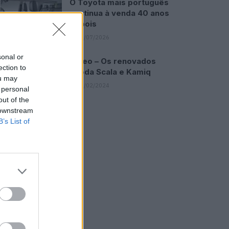
O Toyota mais português
continua à venda 40 anos
depois
31/07/2026
sonal or
Vídeo – Os renovados
ection to
Skoda Scala e Kamiq
ou may
12/02/2024
 personal
out of the
 downstream
B’s List of