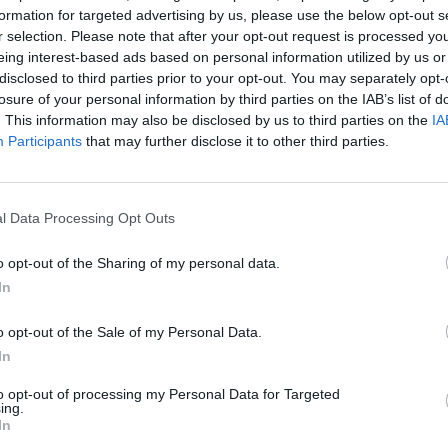
formation for targeted advertising by us, please use the below opt-out s
r selection. Please note that after your opt-out request is processed y
eing interest-based ads based on personal information utilized by us or
disclosed to third parties prior to your opt-out. You may separately opt-
losure of your personal information by third parties on the IAB’s list of
. This information may also be disclosed by us to third parties on the
IA
Participants
that may further disclose it to other third parties.
l Data Processing Opt Outs
o opt-out of the Sharing of my personal data.
In
o opt-out of the Sale of my Personal Data.
mação importante
Tags
In
to opt-out of processing my Personal Data for Targeted
uras
100% elétrico
Audi
Bater
ing.
os
In
BMW
BYD
carros elétricos
 Editorial