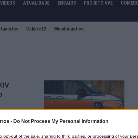
VIDEOS
ATUALIDADE
ENSAIOS
PROJETO VVE
COMERC
stamotos
Calibre12
Mundonautico
XIV
o
sado por Francisco
rros -
Do Not Process My Personal Information
to opt-out of the sale, sharing to third parties, or processing of your per