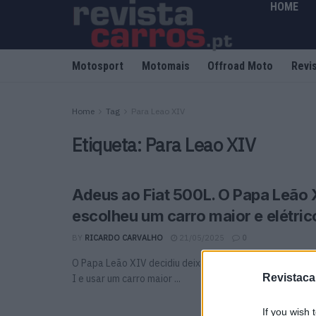
HOME
Motosport
Motomais
Offroad Moto
Revi
Home
Tag
Para Leao XIV
Etiqueta:
Para Leao XIV
Adeus ao Fiat 500L. O Papa Leão 
escolheu um carro maior e elétric
BY
RICARDO CARVALHO
21/05/2025
0
O Papa Leão XIV decidiu deixar para trás o Fiat 500L u
Revistaca
I e usar um carro maior ...
If you wish 