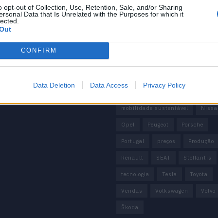
 de Privacidade
o opt-out of Collection, Use, Retention, Sale, and/or Sharing
China
Citröen
CUPRA
ersonal Data that Is Unrelated with the Purposes for which it
e condições
lected.
Elon Musk
Elétrico
Elétric
Out
Europa
Ferrari
FIAT
Fo
CONFIRM
Honda
Hyundai
KIA
M
Mazda
Mercado
Mercedes
Data Deletion
Data Access
Privacy Policy
Mercedes-Benz
Mobilidade elé
mobilidade sustentável
Nissa
Opel
Peugeot
Porsche
Portugal
preços
Produção
Renault
SEAT
Stellantis
tecnologia
Tesla
Toyota
Vendas
Volkswagen
Volvo
Škoda