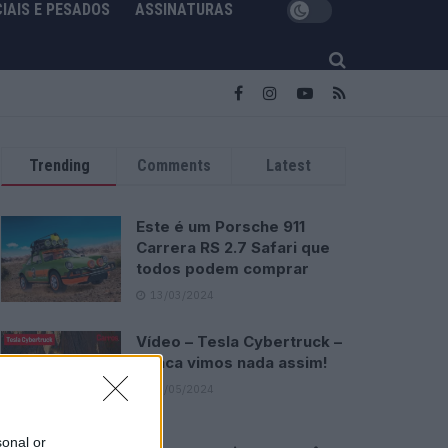
IAIS E PESADOS
ASSINATURAS
Trending
Comments
Latest
Este é um Porsche 911
Carrera RS 2.7 Safari que
todos podem comprar
13/03/2024
Vídeo – Tesla Cybertruck –
Nunca vimos nada assim!
13/05/2024
sonal or