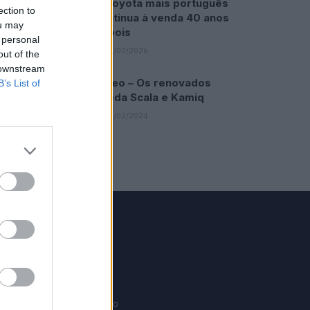
O Toyota mais português
ection to
continua à venda 40 anos
ou may
depois
 personal
31/07/2026
out of the
 downstream
Vídeo – Os renovados
B’s List of
Skoda Scala e Kamiq
12/02/2024
GRUPO V
Motosport
ias
Motomais
Offroad moto