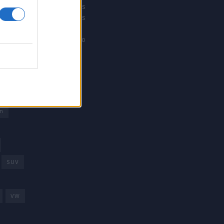
Revistacarros
Revistamotos
os
Calibre12
Mundonautico
rd
arcas
trica
n
SUV
VW