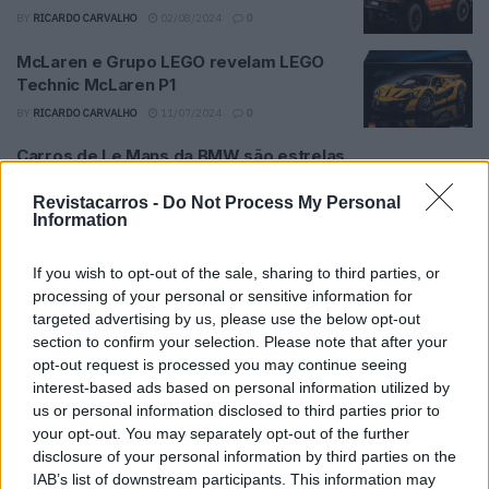
BY
RICARDO CARVALHO
02/08/2024
0
McLaren e Grupo LEGO revelam LEGO
Technic McLaren P1
BY
RICARDO CARVALHO
11/07/2024
0
Carros de Le Mans da BMW são estrelas
da Lego
Revistacarros -
Do Not Process My Personal
BY
RICARDO CARVALHO
05/03/2024
0
Information
LEGO lança Defender que comemora os
75 anos da Land Rover
If you wish to opt-out of the sale, sharing to third parties, or
processing of your personal or sensitive information for
BY
RICARDO CARVALHO
17/03/2023
0
targeted advertising by us, please use the below opt-out
section to confirm your selection. Please note that after your
McLaren tem dois modelos para todas as
opt-out request is processed you may continue seeing
carteiras… em Lego
interest-based ads based on personal information utilized by
BY
RICARDO CARVALHO
28/02/2023
0
us or personal information disclosed to third parties prior to
your opt-out. You may separately opt-out of the further
Lamborghini e Grupo Lego reproduzem
disclosure of your personal information by third parties on the
Sián FKP 37, o Lambo mais potente
IAB’s list of downstream participants. This information may