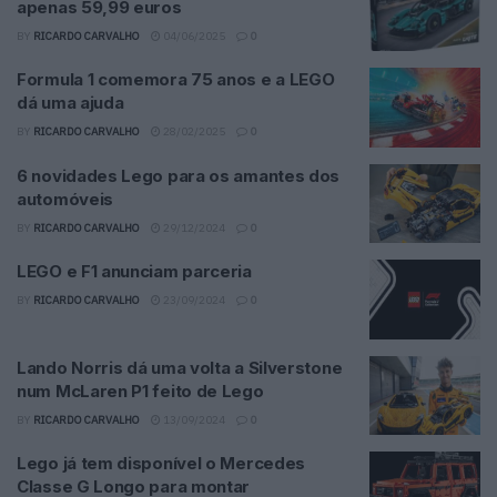
apenas 59,99 euros
BY
RICARDO CARVALHO
04/06/2025
0
Formula 1 comemora 75 anos e a LEGO
dá uma ajuda
BY
RICARDO CARVALHO
28/02/2025
0
6 novidades Lego para os amantes dos
automóveis
BY
RICARDO CARVALHO
29/12/2024
0
LEGO e F1 anunciam parceria
BY
RICARDO CARVALHO
23/09/2024
0
Lando Norris dá uma volta a Silverstone
num McLaren P1 feito de Lego
BY
RICARDO CARVALHO
13/09/2024
0
Lego já tem disponível o Mercedes
Classe G Longo para montar