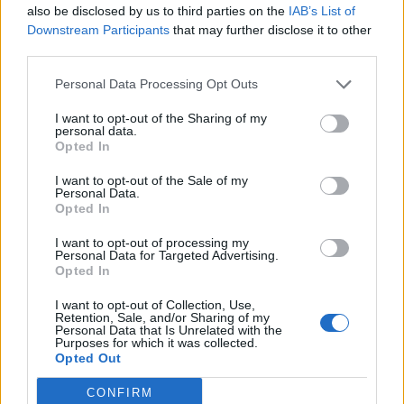
BY
RICARDO CARVALHO
29/05/2020
0
also be disclosed by us to third parties on the
IAB’s List of
Downstream Participants
that may further disclose it to other
third parties.
Trending
Comments
Latest
Personal Data Processing Opt Outs
Este é um Porsche 911 Carrera RS 2.7 Safari
I want to opt-out of the Sharing of my
que todos podem comprar
personal data.
Opted In
13/03/2024
I want to opt-out of the Sale of my
Vídeo – Tesla Cybertruck – Nunca vimos
Personal Data.
nada assim!
Opted In
13/05/2024
I want to opt-out of processing my
Personal Data for Targeted Advertising.
O Toyota mais português continua à venda
Opted In
40 anos depois
31/07/2026
I want to opt-out of Collection, Use,
Retention, Sale, and/or Sharing of my
Personal Data that Is Unrelated with the
Vídeo – Os renovados Skoda Scala e Kamiq
Purposes for which it was collected.
Opted Out
12/02/2024
CONFIRM