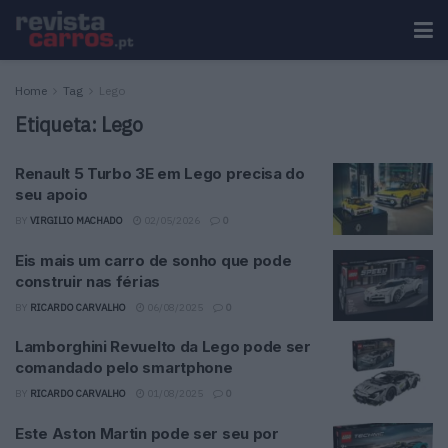
Home
Tag
Lego
Etiqueta:
Lego
Renault 5 Turbo 3E em Lego precisa do
seu apoio
BY
VIRGILIO MACHADO
02/05/2026
0
Eis mais um carro de sonho que pode
construir nas férias
BY
RICARDO CARVALHO
06/08/2025
0
Lamborghini Revuelto da Lego pode ser
comandado pelo smartphone
BY
RICARDO CARVALHO
01/08/2025
0
Este Aston Martin pode ser seu por