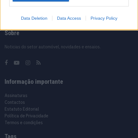
Data Deletion
Data Access
Privacy Policy
Sobre
Noticias do setor automóvel, novidades e ensaios.
Informação importante
Assinaturas
Contactos
Estatuto Editorial
Política de Privacidade
Termos e condições
Tags