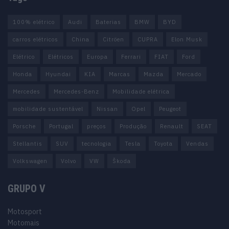
100% elétrico
Audi
Baterias
BMW
BYD
carros elétricos
China
Citröen
CUPRA
Elon Musk
Elétrico
Elétricos
Europa
Ferrari
FIAT
Ford
Honda
Hyundai
KIA
Marcas
Mazda
Mercado
Mercedes
Mercedes-Benz
Mobilidade elétrica
mobilidade sustentável
Nissan
Opel
Peugeot
Porsche
Portugal
preços
Produção
Renault
SEAT
Stellantis
SUV
tecnologia
Tesla
Toyota
Vendas
Volkswagen
Volvo
VW
Škoda
GRUPO V
Motosport
Motomais