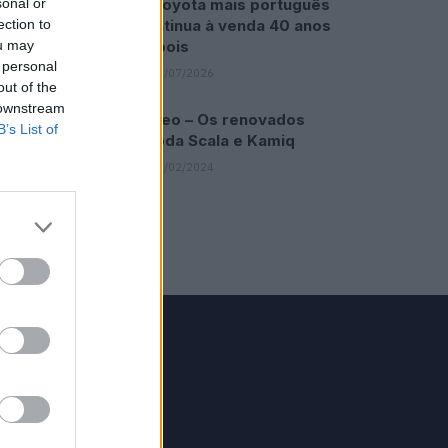
O Toyota mais português
sonal or
continua à venda 40 anos
ection to
depois
ou may
 personal
31/07/2026
out of the
 downstream
Vídeo – Os renovados
B’s List of
Skoda Scala e Kamiq
12/02/2024
GRUPO V
Motosport
ias
Motomais