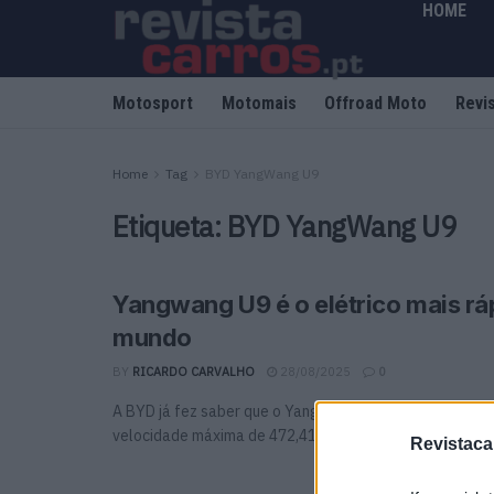
HOME
Motosport
Motomais
Offroad Moto
Revi
Home
Tag
BYD YangWang U9
Etiqueta:
BYD YangWang U9
Yangwang U9 é o elétrico mais rá
mundo
BY
RICARDO CARVALHO
28/08/2025
0
A BYD já fez saber que o Yangwang U9 Track Edition at
velocidade máxima de 472,41 km/h numa pista ...
Revistaca