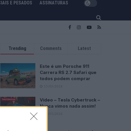
IAIS E PESADOS
ASSINATURAS
Trending
Comments
Latest
Este é um Porsche 911
Carrera RS 2.7 Safari que
todos podem comprar
13/03/2024
Vídeo – Tesla Cybertruck –
Nunca vimos nada assim!
13/05/2024