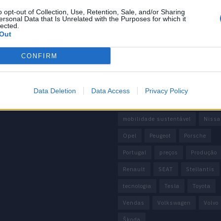
BMW
BYD
carros elétricos
 Editorial
o opt-out of Collection, Use, Retention, Sale, and/or Sharing
 de Privacidade
China
Citröen
CUPRA
ersonal Data that Is Unrelated with the Purposes for which it
lected.
e condições
Out
Elon Musk
Elétrico
Elétric
Europa
Ferrari
FIAT
Fo
CONFIRM
Honda
Hyundai
KIA
M
Mazda
Mercado
Mercedes
Data Deletion
Data Access
Privacy Policy
Mercedes-Benz
Mobilidade elé
mobilidade sustentável
Nissa
Opel
Peugeot
Porsche
Portugal
preços
Produção
Renault
SEAT
Stellantis
tecnologia
Tesla
Toyota
Vendas
Volkswagen
Volvo
Škoda