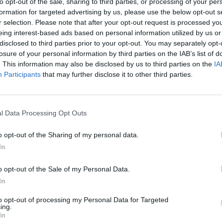
to opt-out of the sale, sharing to third parties, or processing of your per
formation for targeted advertising by us, please use the below opt-out s
o que um
r selection. Please note that after your opt-out request is processed y
eing interest-based ads based on personal information utilized by us or
disclosed to third parties prior to your opt-out. You may separately opt-
losure of your personal information by third parties on the IAB’s list of
. This information may also be disclosed by us to third parties on the
IA
dos europeus.
Participants
that may further disclose it to other third parties.
m conta ...
l Data Processing Opt Outs
o opt-out of the Sharing of my personal data.
In
o opt-out of the Sale of my Personal Data.
mação importante
Tags
In
to opt-out of processing my Personal Data for Targeted
uras
ing.
100% elétrico
Audi
Bater
In
os