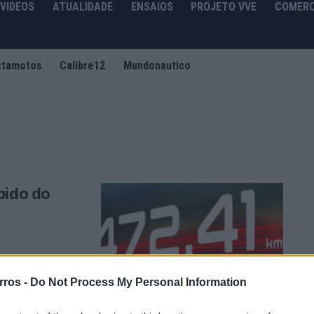
VIDEOS
ATUALIDADE
ENSAIOS
PROJETO VVE
COMERC
stamotos
Calibre12
Mundonautico
pido do
ingiu um
rros -
Do Not Process My Personal Information