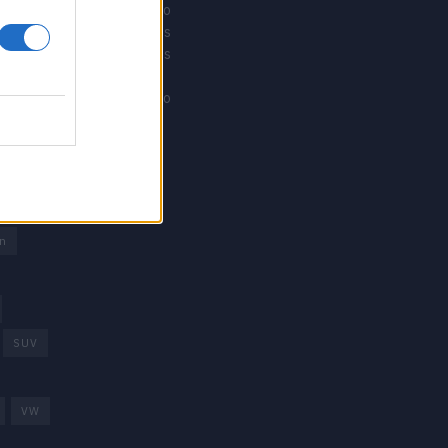
Offroad moto
Revistacarros
Revistamotos
os
Calibre12
Mundonautico
rd
arcas
trica
n
SUV
VW