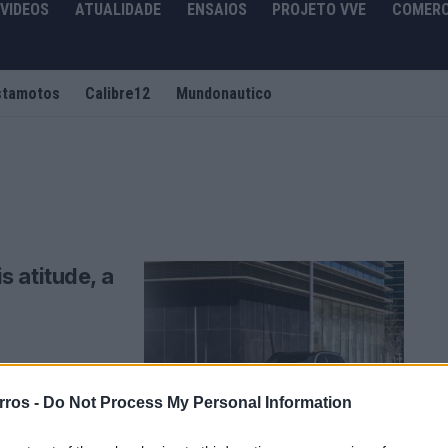
VIDEOS
ATUALIDADE
ENSAIOS
PROJETO VVE
COMERC
stamotos
Calibre12
Mundonautico
 atitude, a
ência
stámos a ...
rros -
Do Not Process My Personal Information