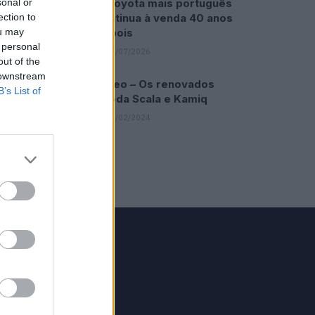
O Toyota mais português
sonal or
continua à venda 40 anos
ection to
depois
ou may
 personal
31/07/2026
out of the
 downstream
Vídeo – Os renovados
B’s List of
Skoda Scala e Kamiq
12/02/2024
GRUPO V
Motosport
ias
Motomais