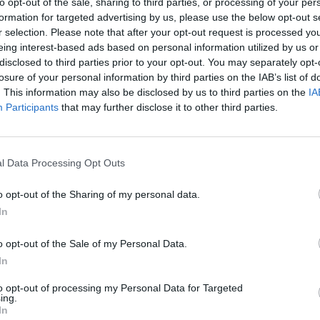
to opt-out of the sale, sharing to third parties, or processing of your per
formation for targeted advertising by us, please use the below opt-out s
 atitude, a
r selection. Please note that after your opt-out request is processed y
eing interest-based ads based on personal information utilized by us or
disclosed to third parties prior to your opt-out. You may separately opt-
losure of your personal information by third parties on the IAB’s list of
. This information may also be disclosed by us to third parties on the
IA
ência
Participants
that may further disclose it to other third parties.
stámos a ...
l Data Processing Opt Outs
o opt-out of the Sharing of my personal data.
In
o opt-out of the Sale of my Personal Data.
mação importante
Tags
In
to opt-out of processing my Personal Data for Targeted
uras
ing.
100% elétrico
Audi
Bater
In
os