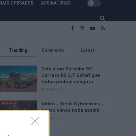
IAIS E PESADOS
ASSINATURAS
Trending
Comments
Latest
Este é um Porsche 911
Carrera RS 2.7 Safari que
todos podem comprar
13/03/2024
Vídeo – Tesla Cybertruck –
Nunca vimos nada assim!
13/05/2024