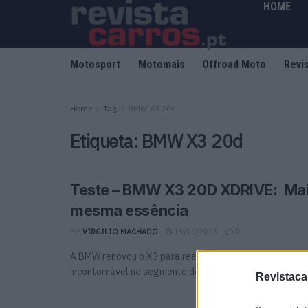
HOME
Motosport
Motomais
Offroad Moto
Revi
Home
Tag
BMW X3 20d
Etiqueta:
BMW X3 20d
Teste – BMW X3 20D XDRIVE: Mais
mesma essência
BY
VIRGILIO MACHADO
19/10/2025
0
A BMW renovou o X3 para reafirmar a hélice como refer
incontornável no segmento dos SUV médios premium. Te
Revistaca