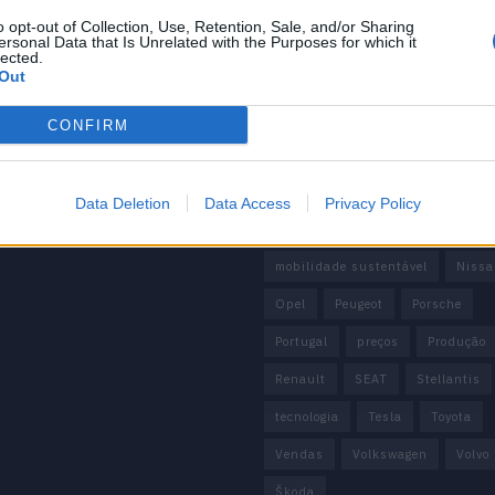
BMW
BYD
carros elétricos
 Editorial
o opt-out of Collection, Use, Retention, Sale, and/or Sharing
 de Privacidade
China
Citröen
CUPRA
ersonal Data that Is Unrelated with the Purposes for which it
lected.
e condições
Out
Elon Musk
Elétrico
Elétric
Europa
Ferrari
FIAT
Fo
CONFIRM
Honda
Hyundai
KIA
M
Mazda
Mercado
Mercedes
Data Deletion
Data Access
Privacy Policy
Mercedes-Benz
Mobilidade elé
mobilidade sustentável
Nissa
Opel
Peugeot
Porsche
Portugal
preços
Produção
Renault
SEAT
Stellantis
tecnologia
Tesla
Toyota
Vendas
Volkswagen
Volvo
Škoda