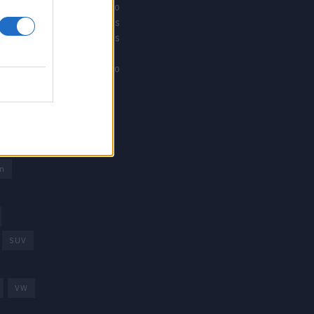
Offroad moto
Revistacarros
Revistamotos
os
Calibre12
Mundonautico
rd
arcas
trica
n
SUV
VW