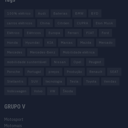
100% elétrico
Audi
Baterias
BMW
BYD
carros elétricos
China
Citröen
CUPRA
Elon Musk
Elétrico
Elétricos
Europa
Ferrari
FIAT
Ford
Honda
Hyundai
KIA
Marcas
Mazda
Mercado
Mercedes
Mercedes-Benz
Mobilidade elétrica
mobilidade sustentável
Nissan
Opel
Peugeot
Porsche
Portugal
preços
Produção
Renault
SEAT
Stellantis
SUV
tecnologia
Tesla
Toyota
Vendas
Volkswagen
Volvo
VW
Škoda
GRUPO V
Motosport
Motomais