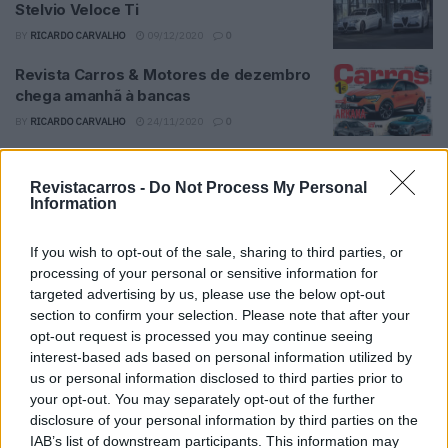
Stelvio Veloce Ti
BY
RICARDO CARVALHO
09/12/2020
0
Revista Carros & Motores de dezembro
chega amanhã à bancas
BY
RICARDO CARVALHO
24/11/2020
0
Alfa Romeo comemora 110 anos de vida
Revistacarros -
Do Not Process My Personal
BY
RICARDO CARVALHO
24/06/2020
0
Information
Alfa Romeo Giulia e Stelvio Quadrifoglio
If you wish to opt-out of the sale, sharing to third parties, or
atualizados ao detalhe
processing of your personal or sensitive information for
targeted advertising by us, please use the below opt-out
BY
RICARDO CARVALHO
07/05/2020
0
section to confirm your selection. Please note that after your
Alfa Romeo Giula GTA traz novas cores
opt-out request is processed you may continue seeing
interest-based ads based on personal information utilized by
BY
RICARDO CARVALHO
04/05/2020
0
us or personal information disclosed to third parties prior to
your opt-out. You may separately opt-out of the further
disclosure of your personal information by third parties on the
IAB’s list of downstream participants. This information may
1
2
3