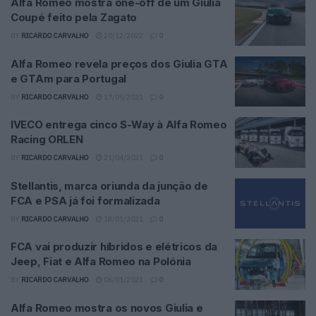
Alfa Romeo mostra one-off de um Giulia
Coupé feito pela Zagato
BY
RICARDO CARVALHO
20/12/2022
0
Alfa Romeo revela preços dos Giulia GTA
e GTAm para Portugal
BY
RICARDO CARVALHO
17/05/2021
0
IVECO entrega cinco S-Way à Alfa Romeo
Racing ORLEN
BY
RICARDO CARVALHO
21/04/2021
0
Stellantis, marca oriunda da junção de
FCA e PSA já foi formalizada
BY
RICARDO CARVALHO
18/01/2021
0
FCA vai produzir híbridos e elétricos da
Jeep, Fiat e Alfa Romeo na Polónia
BY
RICARDO CARVALHO
06/01/2021
0
Alfa Romeo mostra os novos Giulia e