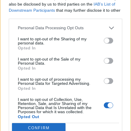
also be disclosed by us to third parties on the
IAB’s List of
Downstream Participants
that may further disclose it to other
third parties.
Trending
Comments
Latest
Personal Data Processing Opt Outs
Este é um Porsche 911 Carrera RS 2.7 Safari
I want to opt-out of the Sharing of my
que todos podem comprar
personal data.
Opted In
13/03/2024
I want to opt-out of the Sale of my
Vídeo – Tesla Cybertruck – Nunca vimos
Personal Data.
nada assim!
Opted In
13/05/2024
I want to opt-out of processing my
Personal Data for Targeted Advertising.
O Toyota mais português continua à venda
Opted In
40 anos depois
31/07/2026
I want to opt-out of Collection, Use,
Retention, Sale, and/or Sharing of my
Personal Data that Is Unrelated with the
Vídeo – Os renovados Skoda Scala e Kamiq
Purposes for which it was collected.
Opted Out
12/02/2024
CONFIRM