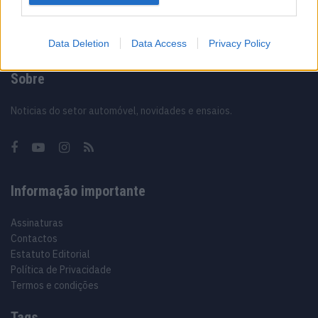
Data Deletion
Data Access
Privacy Policy
Sobre
Noticias do setor automóvel, novidades e ensaios.
Informação importante
Assinaturas
Contactos
Estatuto Editorial
Política de Privacidade
Termos e condições
Tags