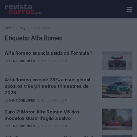
Home
Tag
Alfa Romeo
Etiqueta:
Alfa Romeo
Alfa Romeo anuncia saída da Fórmula 1
BY
HENRIQUE LOPES
25/11/2023
0
Alfa Romeo cresce 39% a nível global
após os três primeiros trimestres de
2023
BY
HENRIQUE LOPES
03/11/2023
0
Euro 7: Motor Alfa Romeo V6 dos
modelos Quadrifoglio a salvo
BY
HENRIQUE LOPES
03/10/2023
0