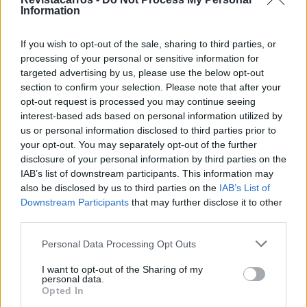
“França ilustra na perfeição a estratégia global da
Information
Stellantis, apresentada no nosso plano FaSTLAne 2030,
onde a nossa escala global, o nosso profundo
If you wish to opt-out of the sale, sharing to third parties, or
processing of your personal or sensitive information for
conhecimento local e as nossas marcas se unem para
targeted advertising by us, please use the below opt-out
satisfazer e superar as expectativas dos nossos
section to confirm your selection. Please note that after your
clientes”
, afirmou Antonio Filosa, CEO da Stellantis.
opt-out request is processed you may continue seeing
interest-based ads based on personal information utilized by
Tags:
Antonio Filosa
carros elétricos
us or personal information disclosed to third parties prior to
fábrica de Mulhouse
França
Mobilidade elétrica
your opt-out. You may separately opt-out of the further
disclosure of your personal information by third parties on the
produção de elétricos
Stellantis
três modelos
IAB’s list of downstream participants. This information may
also be disclosed by us to third parties on the
IAB’s List of
Downstream Participants
that may further disclose it to other
third parties.
Personal Data Processing Opt Outs
I want to opt-out of the Sharing of my
personal data.
Virgilio Machado
Opted In