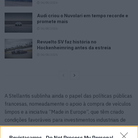
06/08/2026
Audi criou o Nuvolari em tempo recorde e
promete mais
06/08/2026
Revuelto SV faz história no
Hockenheimring antes da estreia
06/08/2026
A Stellantis sublinha ainda o papel das políticas públicas
francesas, nomeadamente o apoio à compra de veículos
limpos e a iniciativa “Made in Europe”, que têm criado
condições favoráveis para investimentos industriais de
grande escala.
Revistacarros -
Do Not Process My Personal