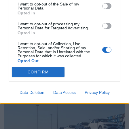
I want to opt-out of the Sale of my
Personal Data.
Opted In
Related Posts
I want to opt-out of processing my
Personal Data for Targeted Advertising.
Opted In
I want to opt-out of Collection, Use,
Retention, Sale, and/or Sharing of my
Personal Data that Is Unrelated with the
Purposes for which it was collected.
Opted Out
Novo Bugatti Destrier mostra que o W16
ainda não acabou
CONFIRM
BY
VIRGILIO MACHADO
06/08/2026
Data Deletion
Data Access
Privacy Policy