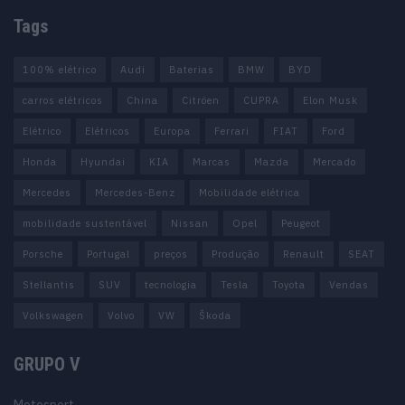
Tags
100% elétrico
Audi
Baterias
BMW
BYD
carros elétricos
China
Citröen
CUPRA
Elon Musk
Elétrico
Elétricos
Europa
Ferrari
FIAT
Ford
Honda
Hyundai
KIA
Marcas
Mazda
Mercado
Mercedes
Mercedes-Benz
Mobilidade elétrica
mobilidade sustentável
Nissan
Opel
Peugeot
Porsche
Portugal
preços
Produção
Renault
SEAT
Stellantis
SUV
tecnologia
Tesla
Toyota
Vendas
Volkswagen
Volvo
VW
Škoda
GRUPO V