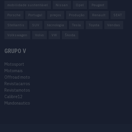
mobilidade sustentável
Nissan
Opel
Peugeot
Porsche
Portugal
preços
Produção
Renault
SEAT
Stellantis
SUV
tecnologia
Tesla
Toyota
Vendas
Volkswagen
Volvo
VW
Škoda
GRUPO V
Motosport
Motomais
Offroad moto
Revistacarros
Revistamotos
Calibre12
Mundonautico