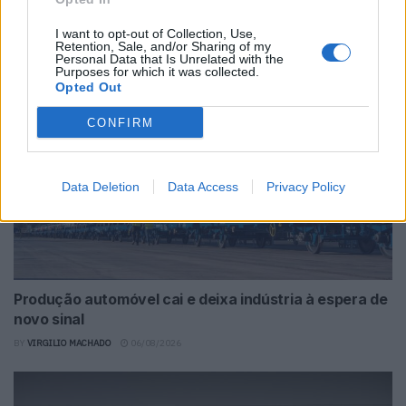
ainda não acabou
I want to opt-out of Collection, Use,
BY
VIRGILIO MACHADO
06/08/2026
Retention, Sale, and/or Sharing of my
Personal Data that Is Unrelated with the
Purposes for which it was collected.
Opted Out
CONFIRM
Data Deletion
Data Access
Privacy Policy
Produção automóvel cai e deixa indústria à espera de
novo sinal
BY
VIRGILIO MACHADO
06/08/2026